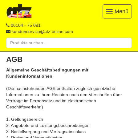
Menü
Toggle
navigation
ATZ
Restauration,
06104 - 75 091
Opel-
Reparatur
kundenservice@atz-online.com
Ersatzteile
&
Suche
Ersatzteile
nach:
&
Skip
Onlineshop
AGB
to
content
Allgemeine Geschäftsbedingungen mit
Kundeninformationen
(Die nachstehenden AGB enthalten zugleich gesetzliche
Informationen zu Ihren Rechten nach den Vorschriften über
Verträge im Fernabsatz und im elektronischen
Geschäftsverkehr.)
1. Geltungsbereich
2. Angebote und Leistungsbeschreibungen
3. Bestellvorgang und Vertragsabschluss
4. Preise und Versandkosten