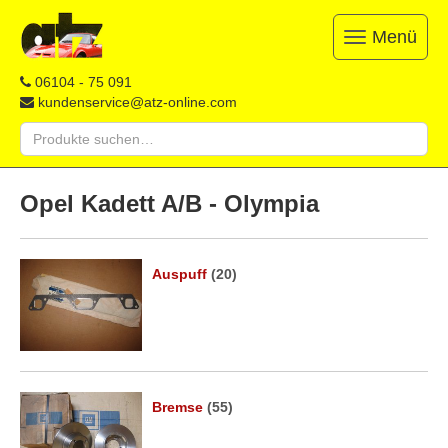
Menü
Toggle
navigation
ATZ
Restauration,
06104 - 75 091
Opel-
Reparatur
kundenservice@atz-online.com
Ersatzteile
&
Suche
Ersatzteile
nach:
&
Skip
Onlineshop
to
Opel Kadett A/B - Olympia
content
Auspuff
(20)
Bremse
(55)