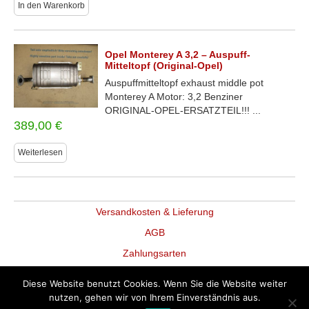
In den Warenkorb
Opel Monterey A 3,2 – Auspuff-
Mitteltopf (Original-Opel)
Auspuffmitteltopf exhaust middle pot
Monterey A Motor: 3,2 Benziner
ORIGINAL-OPEL-ERSATZTEIL!!! ...
389,00
€
Weiterlesen
Versandkosten & Lieferung
AGB
Zahlungsarten
Datenschutz
Diese Website benutzt Cookies. Wenn Sie die Website weiter
Widerruf
nutzen, gehen wir von Ihrem Einverständnis aus.