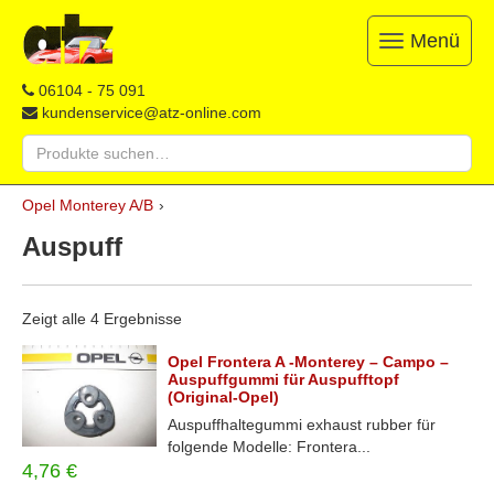
Menü
Toggle
navigation
ATZ
Restauration,
06104 - 75 091
Opel-
Reparatur
kundenservice@atz-online.com
Ersatzteile
&
Suche
Ersatzteile
nach:
&
Skip
Onlineshop
Opel Monterey A/B
›
to
content
Auspuff
Zeigt alle 4 Ergebnisse
Opel Frontera A -Monterey – Campo –
Auspuffgummi für Auspufftopf
(Original-Opel)
Auspuffhaltegummi exhaust rubber für
folgende Modelle: Frontera...
4,76
€