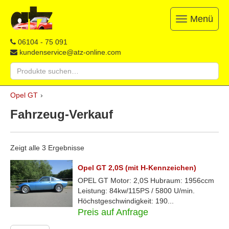
Menü
Toggle
navigation
ATZ
Restauration,
06104 - 75 091
Opel-
Reparatur
kundenservice@atz-online.com
Ersatzteile
&
Suche
Ersatzteile
nach:
&
Skip
Onlineshop
Opel GT
›
to
content
Fahrzeug-Verkauf
Zeigt alle 3 Ergebnisse
Opel GT 2,0S (mit H-Kennzeichen)
OPEL GT Motor: 2,0S Hubraum: 1956ccm
Leistung: 84kw/115PS / 5800 U/min.
Höchstgeschwindigkeit: 190...
Preis auf Anfrage