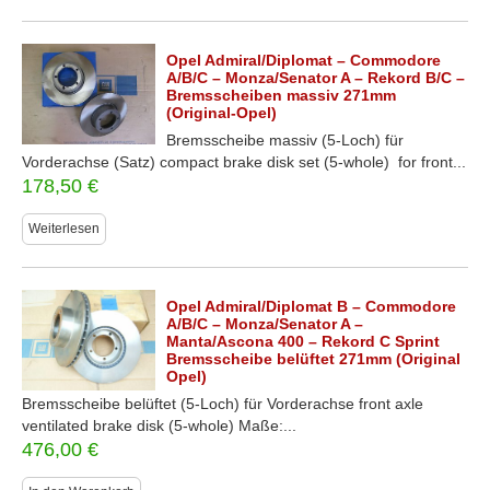
Opel Admiral/Diplomat – Commodore
A/B/C – Monza/Senator A – Rekord B/C –
Bremsscheiben massiv 271mm
(Original-Opel)
Bremsscheibe massiv (5-Loch) für
Vorderachse (Satz) compact brake disk set (5-whole) for front...
178,50
€
Weiterlesen
Opel Admiral/Diplomat B – Commodore
A/B/C – Monza/Senator A –
Manta/Ascona 400 – Rekord C Sprint
Bremsscheibe belüftet 271mm (Original
Opel)
Bremsscheibe belüftet (5-Loch) für Vorderachse front axle
ventilated brake disk (5-whole) Maße:...
476,00
€