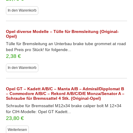
In den Warenkorb
Opel diverse Modelle – Tülle für Bremsleitung (Original-
Opel)
Tülle für Bremsleitung an Unterbau brake tube grommet at road
bed Preis pro Stück! für folgende...
2,38
€
In den Warenkorb
Opel GT – Kadett A/B/C – Manta A/B – Admiral/Dipplomat B
– Commodore A/B/C – Rekord A/B/C/D/E Monza/Senator A –
Schraube für Bremssattel 4 Stk. (Original-Opel)
Schraube für Bremssattel M12x34 brake caliper bolt M 12×34
für CIH-Modelle: Opel GT Kadett...
23,80
€
Weiterlesen