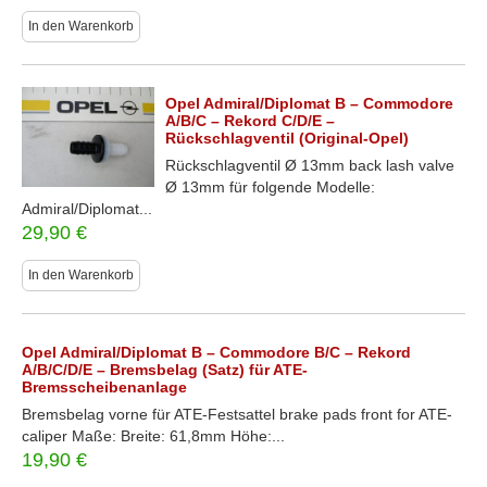
In den Warenkorb
Opel Admiral/Diplomat B – Commodore
A/B/C – Rekord C/D/E –
Rückschlagventil (Original-Opel)
Rückschlagventil Ø 13mm back lash valve
Ø 13mm für folgende Modelle:
Admiral/Diplomat...
29,90
€
In den Warenkorb
Opel Admiral/Diplomat B – Commodore B/C – Rekord
A/B/C/D/E – Bremsbelag (Satz) für ATE-
Bremsscheibenanlage
Bremsbelag vorne für ATE-Festsattel brake pads front for ATE-
caliper Maße: Breite: 61,8mm Höhe:...
19,90
€