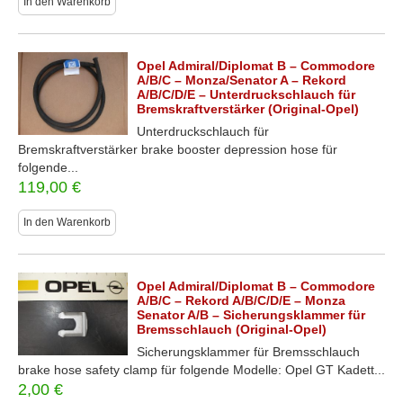
In den Warenkorb
Opel Admiral/Diplomat B – Commodore
A/B/C – Monza/Senator A – Rekord
A/B/C/D/E – Unterdruckschlauch für
Bremskraftverstärker (Original-Opel)
Unterdruckschlauch für
Bremskraftverstärker brake booster depression hose für
folgende...
119,00
€
In den Warenkorb
Opel Admiral/Diplomat B – Commodore
A/B/C – Rekord A/B/C/D/E – Monza
Senator A/B – Sicherungsklammer für
Bremsschlauch (Original-Opel)
Sicherungsklammer für Bremsschlauch
brake hose safety clamp für folgende Modelle: Opel GT Kadett...
2,00
€