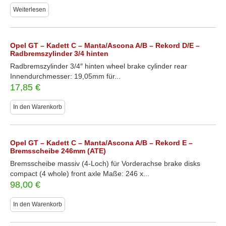
Weiterlesen
Opel GT – Kadett C – Manta/Ascona A/B – Rekord D/E –
Radbremszylinder 3/4 hinten
Radbremszylinder 3/4″ hinten wheel brake cylinder rear
Innendurchmesser: 19,05mm für...
17,85
€
In den Warenkorb
Opel GT – Kadett C – Manta/Ascona A/B – Rekord E –
Bremsscheibe 246mm (ATE)
Bremsscheibe massiv (4-Loch) für Vorderachse brake disks
compact (4 whole) front axle Maße: 246 x...
98,00
€
In den Warenkorb