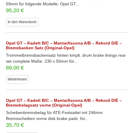
59mm für folgende Modelle: Opel GT...
95,20
€
In den Warenkorb
Opel GT – Kadett B/C – Manta/Ascona A/B – Rekord D/E –
Bremsbacken Satz (Original-Opel)
Trommelbremsbackensatz hinten kmplt. drum brake linings rear
set complete Maße: 230 x 50mm für...
89,00
€
Weiterlesen
Opel GT – Kadett B/C – Manta/Ascona A/B – Rekord D/E –
Bremsbelagsatz vorne (Original-Opel)
Scheibenbremsbelag für ATE-Festsattel mit 246mm
Bremsscheiben vorne disk brake pads for...
35,70
€