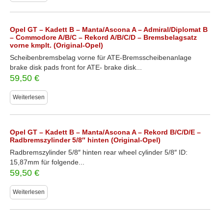
Opel GT – Kadett B – Manta/Ascona A – Admiral/Diplomat B
– Commodore A/B/C – Rekord A/B/C/D – Bremsbelagsatz
vorne kmplt. (Original-Opel)
Scheibenbremsbelag vorne für ATE-Bremsscheibenanlage
brake disk pads front for ATE- brake disk...
59,50
€
Weiterlesen
Opel GT – Kadett B – Manta/Ascona A – Rekord B/C/D/E –
Radbremszylinder 5/8″ hinten (Original-Opel)
Radbremszylinder 5/8″ hinten rear wheel cylinder 5/8″ ID:
15,87mm für folgende...
59,50
€
Weiterlesen