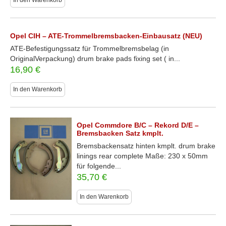
In den Warenkorb
Opel CIH – ATE-Trommelbremsbacken-Einbausatz (NEU)
ATE-Befestigungssatz für Trommelbremsbelag (in
OriginalVerpackung) drum brake pads fixing set ( in...
16,90
€
In den Warenkorb
Opel Commdore B/C – Rekord D/E –
Bremsbacken Satz kmplt.
Bremsbackensatz hinten kmplt. drum brake
linings rear complete Maße: 230 x 50mm
für folgende...
35,70
€
In den Warenkorb