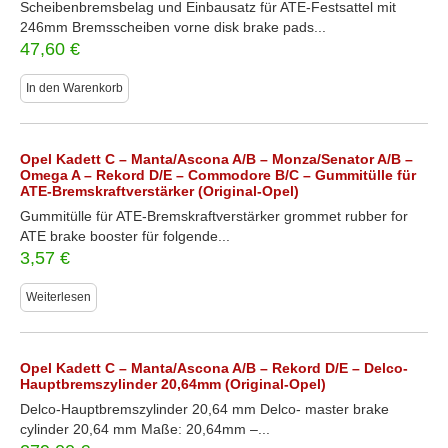
Scheibenbremsbelag und Einbausatz für ATE-Festsattel mit
246mm Bremsscheiben vorne disk brake pads...
47,60
€
In den Warenkorb
Opel Kadett C – Manta/Ascona A/B – Monza/Senator A/B –
Omega A – Rekord D/E – Commodore B/C – Gummitülle für
ATE-Bremskraftverstärker (Original-Opel)
Gummitülle für ATE-Bremskraftverstärker grommet rubber for
ATE brake booster für folgende...
3,57
€
Weiterlesen
Opel Kadett C – Manta/Ascona A/B – Rekord D/E – Delco-
Hauptbremszylinder 20,64mm (Original-Opel)
Delco-Hauptbremszylinder 20,64 mm Delco- master brake
cylinder 20,64 mm Maße: 20,64mm –...