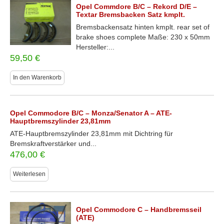
Opel Commdore B/C – Rekord D/E –
Textar Bremsbacken Satz kmplt.
Bremsbackensatz hinten kmplt. rear set of
brake shoes complete Maße: 230 x 50mm
Hersteller:...
59,50
€
In den Warenkorb
Opel Commodore B/C – Monza/Senator A – ATE-
Hauptbremszylinder 23,81mm
ATE-Hauptbremszylinder 23,81mm mit Dichtring für
Bremskraftverstärker und...
476,00
€
Weiterlesen
Opel Commodore C – Handbremsseil
(ATE)