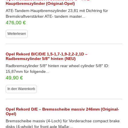
Hauptbremszylinder (Original-Opel)
ATE-Tandem-Hauptbremszylinder 23,81 mit Dichtring für
Bremskraftverstärker ATE- tandem master...
476,00
€
Weiterlesen
Opel Rekord B/C/D/E 1,5-1,7-1,9-2,2-2,1D –
Radbremszylinder 5/8″ hinten (NEU)
Radbremszylinder 5/8″ hinten rear wheel cylinder 5/8″ ID:
15,87mm für folgende...
49,90
€
In den Warenkorb
Opel Rekord D/E – Bremsscheibe massiv 246mm (Original-
Opel)
Bremsscheibe massiv (4-Loch) für Vorderachse compact brake
disks (4-whole) for front axle Maße:...