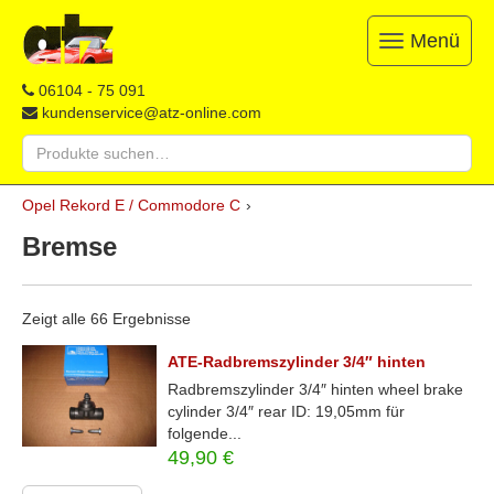
Menü
Toggle
navigation
ATZ
Restauration,
06104 - 75 091
Opel-
Reparatur
kundenservice@atz-online.com
Ersatzteile
&
Suche
Ersatzteile
nach:
&
Skip
Onlineshop
Opel Rekord E / Commodore C
›
to
content
Bremse
Zeigt alle 66 Ergebnisse
ATE-Radbremszylinder 3/4″ hinten
Radbremszylinder 3/4″ hinten wheel brake
cylinder 3/4″ rear ID: 19,05mm für
folgende...
49,90
€