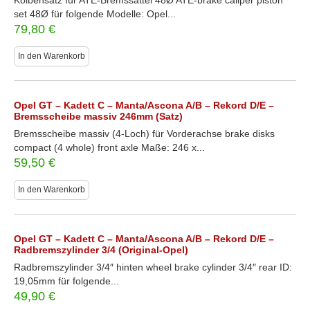
Kolbensatz für ATE-Bremssattel 48Ø ATE-brake caliper piston
set 48Ø für folgende Modelle: Opel...
79,80
€
In den Warenkorb
Opel GT – Kadett C – Manta/Ascona A/B – Rekord D/E –
Bremsscheibe massiv 246mm (Satz)
Bremsscheibe massiv (4-Loch) für Vorderachse brake disks
compact (4 whole) front axle Maße: 246 x...
59,50
€
In den Warenkorb
Opel GT – Kadett C – Manta/Ascona A/B – Rekord D/E –
Radbremszylinder 3/4 (Original-Opel)
Radbremszylinder 3/4″ hinten wheel brake cylinder 3/4″ rear ID:
19,05mm für folgende...
49,90
€