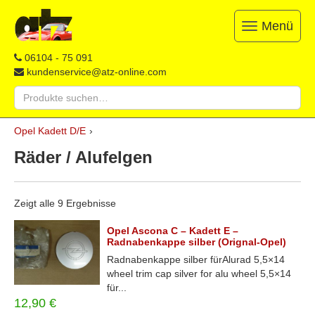
Menü
Toggle
navigation
ATZ
Restauration,
06104 - 75 091
Opel-
Reparatur
kundenservice@atz-online.com
Ersatzteile
&
Suche
Ersatzteile
nach:
&
Skip
Onlineshop
Opel Kadett D/E
›
to
content
Räder / Alufelgen
Zeigt alle 9 Ergebnisse
Opel Ascona C – Kadett E –
Radnabenkappe silber (Orignal-Opel)
Radnabenkappe silber fürAlurad 5,5×14
wheel trim cap silver for alu wheel 5,5×14
für...
12,90
€