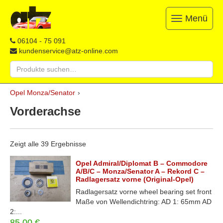
Menü
Toggle
navigation
ATZ
Restauration,
06104 - 75 091
Opel-
Reparatur
kundenservice@atz-online.com
Ersatzteile
&
Suche
Ersatzteile
nach:
&
Skip
Onlineshop
Opel Monza/Senator
›
to
content
Vorderachse
Zeigt alle 39 Ergebnisse
Opel Admiral/Diplomat B – Commodore
A/B/C – Monza/Senator A – Rekord C –
Radlagersatz vorne (Original-Opel)
Radlagersatz vorne wheel bearing set front
Maße von Wellendichtring: AD 1: 65mm AD
2:...
85,00
€