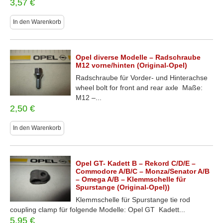
3,57
€
In den Warenkorb
Opel diverse Modelle – Radschraube
M12 vorne/hinten (Original-Opel)
Radschraube für Vorder- und Hinterachse
wheel bolt for front and rear axle Maße:
M12 –...
2,50
€
In den Warenkorb
Opel GT- Kadett B – Rekord C/D/E –
Commodore A/B/C – Monza/Senator A/B
– Omega A/B – Klemmschelle für
Spurstange (Original-Opel))
Klemmschelle für Spurstange tie rod
coupling clamp für folgende Modelle: Opel GT Kadett...
5,95
€