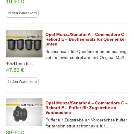
10,90
€
In den Warenkorb
Opel Monza/Senator A – Commodore C –
Rekord E – Buchsensatz für Querlenker
unten
Buchsensatz für Querlenker unten bushing
set for lower control arm mit Original-Maß:
40x41mm für...
47,60
€
In den Warenkorb
Opel Monza/Senator A – Commodore C –
Rekord E – Puffer für Zugstrebe an
Vorderachse
Puffer für Zugstrebe an Vorderachse buffer
for tension strut at front axle für...
39,90
€