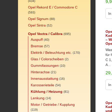
9,
(434)
Opel Rekord E / Commodore C
(593)
In
Opel Signum
(88)
Opel Sintra
(52)
Ope
Opel Vectra / Calibra
(695)
Kad
Auspuff
– W
(40)
Ope
Bremse
(57)
Was
Elektrik / Beleuchtung etc.
(170)
für
Glas / Colorscheiben
(2)
C 1,
A...
Gummifassungen
(10)
Hinterachse
29
(21)
Innenausstattung
(16)
In
Karosserieteile
(54)
Kühlung / Heizung
(81)
Lenkung
(14)
Ope
Motor / Getriebe / Kupplung
Kad
(119)
und