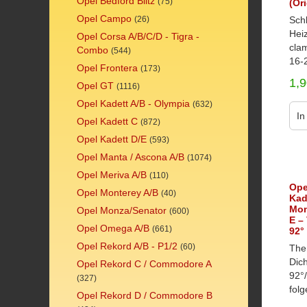
Opel Bedford Blitz
(75)
(Or
Opel Campo
(26)
Schl
Hei
Opel Corsa A/B/C/D - Tigra -
cla
Combo
(544)
16-
Opel Frontera
(173)
1,
Opel GT
(1116)
Opel Kadett A/B - Olympia
(632)
In
Opel Kadett C
(872)
Opel Kadett D/E
(593)
Opel Manta / Ascona A/B
(1074)
Opel Meriva A/B
(110)
Ope
Opel Monterey A/B
(40)
Kad
Mon
Opel Monza/Senator
(600)
E –
Opel Omega A/B
(661)
92°
Opel Rekord A/B - P1/2
(60)
The
Dic
Opel Rekord C / Commodore A
92°/
(327)
folg
Opel Rekord D / Commodore B