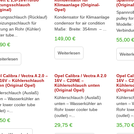
ett E 2,0-16V/Turbo
Kondensator für
Spannrol
zungsschlauch
Klimaanlage (Original-
(Origina
ginal)
Opel)
Spannroll
zungsschlauch (Rücklauf)
Kondensator für Klimaanlage
pulley fo
eizungsschlauch für
condensor for air condition
Modelle: 
zung an Rohr (Kühler)
Maße: Breite: 354mm – ...
Verbindun
er tube...
149,00
€
55,00
,90
€
Weiterlesen
Weiterl
iterlesen
 Calibra / Vectra A 2.0 –
Opel Calibra / Vectra A 2.0
Opel Cali
-16V – Kühlerschlauch
16V – C20NE –
16V – C
en (Original Opel)
Kühlerschlauch unten
Kühlers
(Original Opel)
(Origina
lerschlauch (Auslaß)
Kühlerschlauch (Auslaß)
Kühlersc
en – Wasserkühler an
unten – Wasserkühler an
unten – 
r lower cooler tube
Rohr lower cooler tube
Rohr lowe
let) –...
(outlet) –...
(outlet) –.
,50
€
29,75
€
35,70