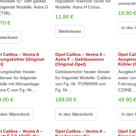
rmostate 92° with gasket
regulation reservoir cover für
connectin
folgende Modelle: Astra G
Modelle: Astra H Corsa...
18,90
T98)...
11,90
€
,70
€
In den
Weiterlesen
iterlesen
l Calibra – Vectra A
Opel Calibra – Vectra A –
Opel Cal
zungskühler (Original-
Astra F – Gebläsemotor
Ausgleic
l)
(Original-Opel)
Kühler (
zungskühler heater
Gebläsemotor heater blower
Ausgleich
denser für folgende
für folgende Modelle: Calibra
water con
elle mit Klimaanlage:
von Fg.-Nr. P1999999 von
Fahrzeug
bra C von Fg.-Nr....
Fg.-Nr....
C20NE...
9,00
€
189,00
€
49,90
 den Warenkorb
In den Warenkorb
In den
l Calibra – Vectra A –
Opel Calibra – Vectra A –
Opel Cal