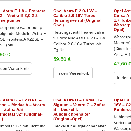
l Astra F 1,8 – Frontera
Opel Astra F 2.0-16V –
Opel Ast
2 – Vectra B 2,0-2,2 –
Calibra 2.0 16V Turbo –
Corsa A-
sserpumpe
Heizungsventil (Original
1,7 Turb
Opel)
Wasserp
serpumpe water pump
Opel)
Heizungsventil heater valve
folgende Modelle: Astra F
Wasserpu
für Modelle: Astra F 2.0-16V
SE Frontera A X22SE –
Motoren)
Calibra 2.0-16V Turbo ab
E (bis...
(Diesel) 
Fg.Nr....
,90
€
Astra F 
59,50
€
47,60
 den Warenkorb
In den Warenkorb
In den
l Astra G – Corsa C –
Opel Astra H – Corsa D –
Opel Cal
bo – Meriva A – Vectra
Signum – Vectra C – Zafira
16V – C
 – Zafira A/B –
B – Deckel f.
Kühlers
rmostat 92° (Original-
Ausgleichbehälter
Kühlersc
l)
(Original-Opel)
Verbindu
rmostat 92° mit Dichtung
Deckel für Ausgleichbehälter
Wasserpu