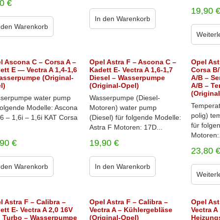
90
€
19,90
In den Warenkorb
 den Warenkorb
Weiterl
l Ascona C – Corsa A –
Opel Astra F – Ascona C –
Opel Ast
ett E — Vectra A 1,4-1,6
Kadett E- Vectra A 1,6-1,7
Corsa B/
asserpumpe (Original-
Diesel – Wasserpumpe
A/B – Se
l)
(Original-Opel)
A/B – T
(Origina
serpumpe water pump
Wasserpumpe (Diesel-
Temperat
 folgende Modelle: Ascona
Motoren) water pump
polig) t
6 – 1,6i – 1,6i KAT Corsa
(Diesel) für folgende Modelle:
für folge
Astra F Motoren: 17D...
Motoren:.
,90
€
19,90
€
23,80
 den Warenkorb
In den Warenkorb
Weiterl
l Astra F – Calibra –
Opel Astra F – Calibra –
Opel Ast
ett E- Vectra A 2,0 16V
Vectra A – Kühlergebläse
Vectra A 
 Turbo – Wasserpumpe
(Original-Opel)
Heizung