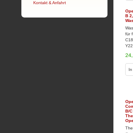
Kontakt & Anfahrt
Ope
B 2,
Wa
Was
für 
C18
Y22S
24
In
Ope
Com
B/C
The
Ope
The