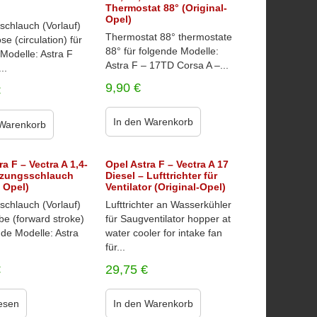
Thermostat 88° (Original-
Opel)
schlauch (Vorlauf)
Thermostat 88° thermostate
se (circulation) für
88° für folgende Modelle:
Modelle: Astra F
Astra F – 17TD Corsa A –...
..
9,90
€
€
In den Warenkorb
 Warenkorb
a F – Vectra A 1,4-
Opel Astra F – Vectra A 17
eizungsschlauch
Diesel – Lufttrichter für
l Opel)
Ventilator (Original-Opel)
schlauch (Vorlauf)
Lufttrichter an Wasserkühler
be (forward stroke)
für Saugventilator hopper at
nde Modelle: Astra
water cooler for intake fan
für...
€
29,75
€
esen
In den Warenkorb