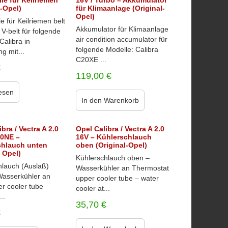
le für Keilriemen
16V / Turbo – Akkumulator
l-Opel)
für Klimaanlage (Original-
Opel)
e für Keilriemen belt
Akkumulator für Klimaanlage
r V-belt für folgende
air condition accumulator für
Calibra in
folgende Modelle: Calibra
g mit...
C20XE ...
€
119,00
€
esen
In den Warenkorb
bra / Vectra A 2.0
Opel Calibra / Vectra A 2.0
20NE –
16V – Kühlerschlauch
chlauch unten
oben (Original-Opel)
l Opel)
Kühlerschlauch oben –
hlauch (Auslaß)
Wasserkühler an Thermostat
Wasserkühler an
upper cooler tube – water
r cooler tube
cooler at...
..
35,70
€
€