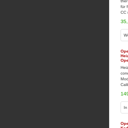
the
für 
CC (
35
We
Ope
Hei
Ope
Hei
con
Mod
Cali
14
In
Ope