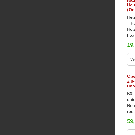
Kad
Hei
(Ori
Hei
– H
Hei
heat
19
We
Opel
2.0
unt
Küh
unt
Roh
(out
59