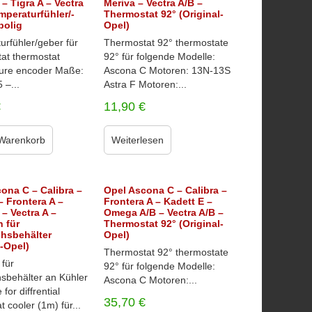
 – Tigra A – Vectra
Meriva – Vectra A/B –
mperaturfühler/-
Thermostat 92° (Original-
polig
Opel)
urfühler/geber für
Thermostat 92° thermostate
at thermostat
92° für folgende Modelle:
ure encoder Maße:
Ascona C Motoren: 13N-13S
 –...
Astra F Motoren:...
€
11,90
€
 Warenkorb
Weiterlesen
ona C – Calibra –
Opel Ascona C – Calibra –
– Frontera A –
Frontera A – Kadett E –
 – Vectra A –
Omega A/B – Vectra A/B –
 für
Thermostat 92° (Original-
chsbehälter
Opel)
l-Opel)
Thermostat 92° thermostate
 für
92° für folgende Modelle:
hsbehälter an Kühler
Ascona C Motoren:...
for diffrential
35,70
€
t cooler (1m) für...