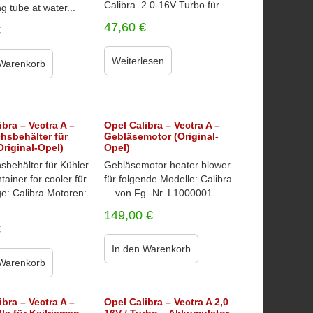
Calibra 2.0-16V Turbo für...
g tube at water...
47,60
€
€
Weiterlesen
 Warenkorb
ibra – Vectra A –
Opel Calibra – Vectra A –
hsbehälter für
Gebläsemotor (Original-
Original-Opel)
Opel)
sbehälter für Kühler
Gebläsemotor heater blower
tainer for cooler für
für folgende Modelle: Calibra
e: Calibra Motoren:
– von Fg.-Nr. L1000001 –...
149,00
€
€
In den Warenkorb
 Warenkorb
ibra – Vectra A –
Opel Calibra – Vectra A 2,0