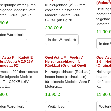
(Vorlauf)
serpumpe water pump
Kühlergebläse (Ø 350mm)
Heizungs
folgende Modelle: Astra F
cooler fan für folgende
heater ho
ren: C20XE (bis Nr....
Modelle: Calibra C20NE –
folgende 
C20XE (ab Fg.Nr....
,60
€
Motoren:.
238,00
€
11,90
 den Warenkorb
In den Warenkorb
In den
l Astra F – Kadett E –
Opel Astra F – Vectra A –
Opel Astr
ibra/Vectra A 2,0 16V –
Heizungsschlauch f.
1,6 – H
rmostat 92°
Rücklauf (Original-Opel)
(Origina
rmostat 92° thermostate
Heizungsschlauch (Rücklauf)
Heizungs
für folgende Modelle:
heater hose (recirculation)
heater tu
ra F – C20XE (16V)
für folgende Modelle: Astra F
für folge
tt E...
Motoren:...
F...
,90
€
13,90
€
11,90
 den Warenkorb
Weiterlesen
Weiterl