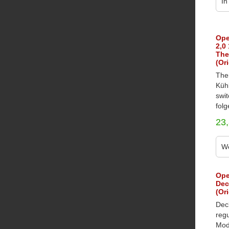
In
Ope
2,0
The
(Or
The
Küh
swit
folg
23
We
Ope
Dec
(Or
Deck
regu
Mode