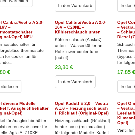
 den Warenkorb
In den Warenkorb
In den
l Calibra/Vectra A 2,0-
Opel Calibra/Vectra A 2.0-
Opel Cor
 16V –
16V – C20NE –
– Vectra 
rmostatschalter
Kühlerschlauch unten
– Schla
iginal-Opel) NEU
Diesel (
Kühlerschlauch (Auslaß)
rmostatschalter für
Schlauch
unten – Wasserkühler an
lergebläse thermostate
Thermost
Rohr lower cooler tube
ch for cooler fan für
(bypass 
(outlet) –...
ende...
für folgen
23,80
€
,80
€
17,85
In den Warenkorb
iterlesen
In den
l diverse Modelle –
Opel Kadett E 2,0 – Vectra
Opel Om
kel f. Ausgleichbehälter
A 1,6 – Heizungsschlauch
– Vectra 
iginal-Opel)
f. Rücklauf (Original-Opel)
Leerlauf
Klimaanl
el für Ausgleichbehälter
Heizungsschlauch (Rücklauf)
Opel)
lation reservoir cover für
heater hose (recirculation)
Ventil fü
lle: Agila A Z10XE –...
für folgende Modelle: Kadett