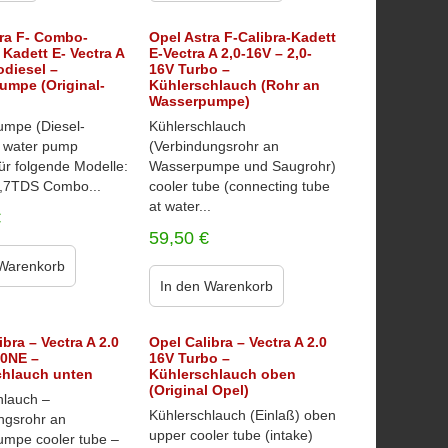
ra F- Combo-
Opel Astra F-Calibra-Kadett
 Kadett E- Vectra A
E-Vectra A 2,0-16V – 2,0-
odiesel –
16V Turbo –
umpe (Original-
Kühlerschlauch (Rohr an
Wasserpumpe)
mpe (Diesel-
Kühlerschlauch
 water pump
(Verbindungsrohr an
für folgende Modelle:
Wasserpumpe und Saugrohr)
1,7TDS Combo...
cooler tube (connecting tube
at water...
€
59,50
€
 Warenkorb
In den Warenkorb
ibra – Vectra A 2.0
Opel Calibra – Vectra A 2.0
20NE –
16V Turbo –
chlauch unten
Kühlerschlauch oben
(Original Opel)
hlauch –
Kühlerschlauch (Einlaß) oben
ngsrohr an
upper cooler tube (intake)
mpe cooler tube –