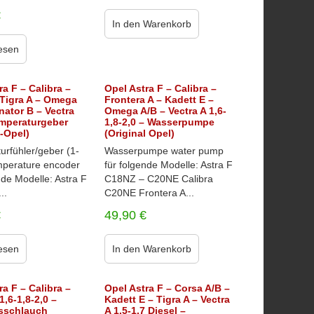
€
In den Warenkorb
esen
ra F – Calibra –
Opel Astra F – Calibra –
Tigra A – Omega
Frontera A – Kadett E –
nator B – Vectra
Omega A/B – Vectra A 1,6-
emperaturgeber
1,8-2,0 – Wasserpumpe
l-Opel)
(Original Opel)
urfühler/geber (1-
Wasserpumpe water pump
emperature encoder
für folgende Modelle: Astra F
nde Modelle: Astra F
C18NZ – C20NE Calibra
..
C20NE Frontera A...
€
49,90
€
esen
In den Warenkorb
ra F – Calibra –
Opel Astra F – Corsa A/B –
1,6-1,8-2,0 –
Kadett E – Tigra A – Vectra
sschlauch
A 1,5-1,7 Diesel –