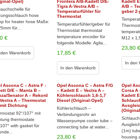
iginal-Opel)
Frontera A/B-Kadett D/E-
Kadett E
Tigra A-Vectra A/B –
A/B – Te
auchschelle für
Temperaturfühler für
geber 2-
zungsschlauch hose
Thermostat
Temperat
mp for heater hose Maße:
Temperaturfühler/geber für
Thermost
25mm für...
Thermostat thermostat
temperat
temperature encoder für
90
€
M12 x 1,5
folgende Modelle: Agila...
23,80
17,85
€
 den Warenkorb
In den
In den Warenkorb
l Ascona C – Astra F -
Opel Ascona C – Astra F/G
Opel Asc
ett D/E – Manta B –
– Kadett E – Vectra A –
Corsa A 
za/Senator A – Rekord
Kühlerschlauch 1,6-1,7
Kadett E
 Vectra A – Thermostat
Diesel (Original-Opel)
Schlauch
 mit Dichtung
Ausglei
Kühlerschlauch –
(Origina
rmostat 92°/107° mit
Verbindungsrohr an
Schlauch
htung thermostate
Wasserpumpe cooler tube –
Ausgleic
107° with gasket für
connecting tube at water...
(1m) tube 
ende...
23,80
€
housing a