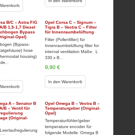
In den Warenkorb
 Warenkorb
sa B/C – Astra F/G
Opel Corsa C – Signum –
A/B 1,5-1,7 Diesel
Tigra B – Vectra C – Filter
uchbogen Bypass
für Innenraumbelüftung
Original-Opel)
Filter (Pollenfilter) für
bogen (Bypass-
Innenraumbelüftung filter for
atgehäuse) hose
internal ventilation Maße: L
thermostat housing)
330 x B...
de...
9,90
€
€
In den Warenkorb
 Warenkorb
ega A – Senator B
Opel Omega B – Vectra B –
A/B – Ventil für
Temperaturgeber (Original-
regulierung
Opel)
age (Original-
Temperaturfühler/geber
temperature encoder für
r Leerlaufregulierung
folgende Modelle: Omega B