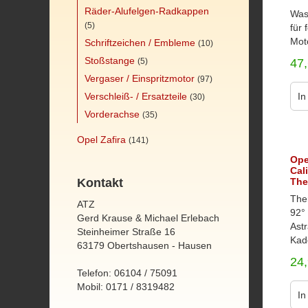
Räder-Alufelgen-Radkappen
Was
(5)
für 
Moto
Schriftzeichen / Embleme
(10)
Stoßstange
(5)
47
Vergaser / Einspritzmotor
(97)
Verschleiß- / Ersatzteile
In
(30)
Vorderachse
(35)
Opel Zafira
(141)
Ope
Cal
Kontakt
The
The
ATZ
92° 
Gerd Krause & Michael Erlebach
Ast
Steinheimer Straße 16
Kade
63179 Obertshausen - Hausen
24
Telefon: 06104 / 75091
Mobil: 0171 / 8319482
In