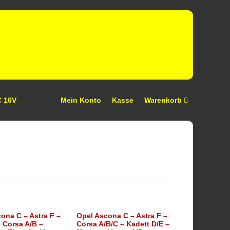
C 16V
Mein Konto
Kasse
Warenkorb
ona C – Astra F –
Opel Ascona C – Astra F –
– Corsa A/B –
Corsa A/B/C – Kadett D/E –