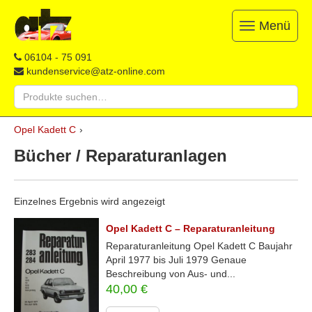
Menü
Toggle
navigation
ATZ
Restauration,
06104 - 75 091
Opel-
Reparatur
kundenservice@atz-online.com
Ersatzteile
&
Suche
Ersatzteile
nach:
&
Skip
Onlineshop
Opel Kadett C
›
to
content
Bücher / Reparaturanlagen
Einzelnes Ergebnis wird angezeigt
Opel Kadett C – Reparaturanleitung
Reparaturanleitung Opel Kadett C Baujahr
April 1977 bis Juli 1979 Genaue
Beschreibung von Aus- und...
40,00
€