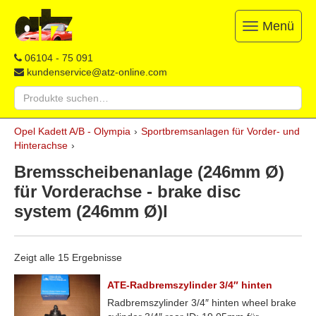
Menü
Toggle
navigation
ATZ
Restauration,
06104 - 75 091
Opel-
Reparatur
kundenservice@atz-online.com
Ersatzteile
&
Suche
Ersatzteile
nach:
&
Skip
Onlineshop
Opel Kadett A/B - Olympia
›
Sportbremsanlagen für Vorder- und
to
Hinterachse
›
content
Bremsscheibenanlage (246mm Ø)
für Vorderachse - brake disc
system (246mm Ø)l
Zeigt alle 15 Ergebnisse
ATE-Radbremszylinder 3/4″ hinten
Radbremszylinder 3/4″ hinten wheel brake