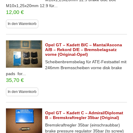
M10x1,25x20mm 12.9 für...
12,00
€
In den Warenkorb
Opel GT – Kadett B/C – Manta/Ascona
A/B – Rekord D/E – Bremsbelagsatz
vorne (Original-Opel)
Scheibenbremsbelag für ATE-Festsattel mit
246mm Bremsscheiben vorne disk brake
pads for...
35,70
€
In den Warenkorb
Opel GT – Kadett C – Admiral/Diplomat
B – Bremskraftregler 35bar (Original)
Bremskraftregler 35bar (einschraubbar)
brake pressure regulator 35bar (to screw)