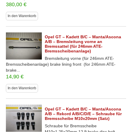
380,00
€
In den Warenkorb
Opel GT – Kadett B/C – Manta/Ascona
A/B – Bremsleitung vorne an
Bremssattel (für 246mm ATE-
Bremsscheibenanlage)
Bremsleitung vorne (für 246mm ATE-
Bremsscheibenanlage) brake lining front (for 246mm ATE-
brake...
14,90
€
In den Warenkorb
Opel GT – Kadett B/C – Manta/Ascona
A/B – Rekord A/B/C/D/E – Schraube für
Bremsscheibe M10x20mm (Satz)
Schraube für Bremsscheibe
M10x1,25x20mm 12.9 brake disc bolt