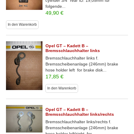
cylinder 3/4″ rear ID: 19,05mm für
folgende...
49,90
€
In den Warenkorb
Opel GT – Kadett B –
Bremsschlauchhalter links
Bremsschlauchhalter links f.
Bremsscheibenanlage (246mm) brake
hose holder left for brake disk...
17,85
€
In den Warenkorb
Opel GT – Kadett B –
Bremsschlauchhalter links/rechts
Bremsschlauchhalter links/rechts f.
Bremsscheibenanlage (246mm) brake
hose holder left/right for...