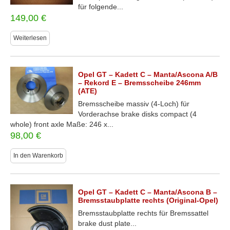
für folgende...
149,00
€
Weiterlesen
Opel GT – Kadett C – Manta/Ascona A/B
– Rekord E – Bremsscheibe 246mm
(ATE)
Bremsscheibe massiv (4-Loch) für
Vorderachse brake disks compact (4
whole) front axle Maße: 246 x...
98,00
€
In den Warenkorb
Opel GT – Kadett C – Manta/Ascona B –
Bremsstaubplatte rechts (Original-Opel)
Bremsstaubplatte rechts für Bremssattel
brake dust plate...