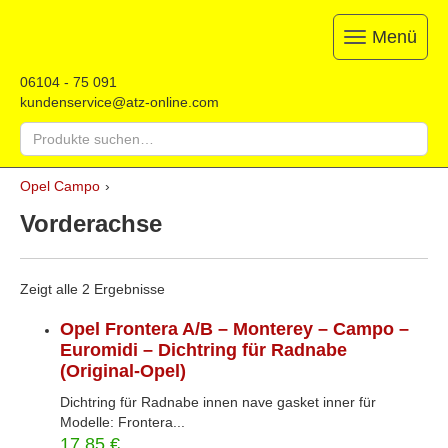
Menü
Toggle
navigation
ATZ
Restauration,
06104 - 75 091
Opel-
Reparatur
kundenservice@atz-online.com
Ersatzteile
&
Suche
Ersatzteile
nach:
&
Skip
Onlineshop
Opel Campo
›
to
content
Vorderachse
Zeigt alle 2 Ergebnisse
Opel Frontera A/B – Monterey – Campo –
Euromidi – Dichtring für Radnabe
(Original-Opel)
Dichtring für Radnabe innen nave gasket inner für
Modelle: Frontera...
17,85
€