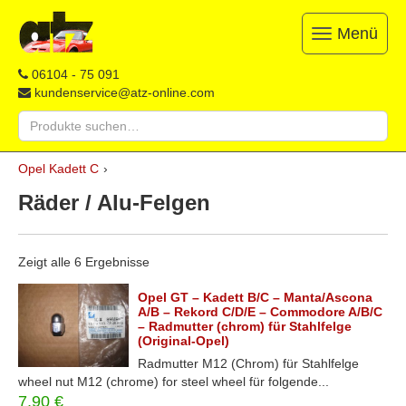
Menü
Toggle
navigation
ATZ
Restauration,
06104 - 75 091
Opel-
Reparatur
kundenservice@atz-online.com
Ersatzteile
&
Suche
Ersatzteile
nach:
&
Skip
Onlineshop
Opel Kadett C
›
to
content
Räder / Alu-Felgen
Zeigt alle 6 Ergebnisse
Opel GT – Kadett B/C – Manta/Ascona
A/B – Rekord C/D/E – Commodore A/B/C
– Radmutter (chrom) für Stahlfelge
(Original-Opel)
Radmutter M12 (Chrom) für Stahlfelge
wheel nut M12 (chrome) for steel wheel für folgende...
7,90
€