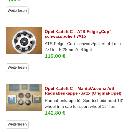
Weiterlesen
Opel Kadett C – ATS-Felge „Cup“
schwarz/poliert 7×15
ATS-Felge „Cup“ schwarz/poliert 4-Loch –
7×15 – Et28mm ATS light...
119,00
€
Weiterlesen
Opel Kadett C – Manta/Ascona A/B –
Radnabenkappe -Satz- (Original-Opel)
Radnabenkappe für Sportscheibenrad 13″
wheel trim cap for sport wheel 13″ für...
142,80
€
Weiterlesen