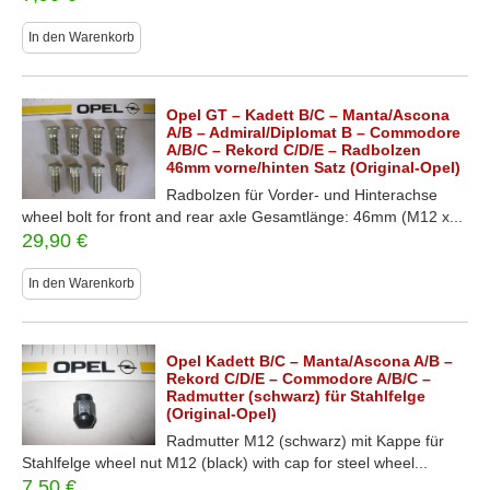
In den Warenkorb
Opel GT – Kadett B/C – Manta/Ascona
A/B – Admiral/Diplomat B – Commodore
A/B/C – Rekord C/D/E – Radbolzen
46mm vorne/hinten Satz (Original-Opel)
Radbolzen für Vorder- und Hinterachse
wheel bolt for front and rear axle Gesamtlänge: 46mm (M12 x...
29,90
€
In den Warenkorb
Opel Kadett B/C – Manta/Ascona A/B –
Rekord C/D/E – Commodore A/B/C –
Radmutter (schwarz) für Stahlfelge
(Original-Opel)
Radmutter M12 (schwarz) mit Kappe für
Stahlfelge wheel nut M12 (black) with cap for steel wheel...
7,50
€