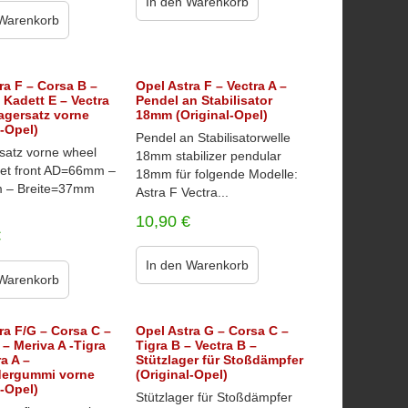
In den Warenkorb
 Warenkorb
ra F – Corsa B –
Opel Astra F – Vectra A –
– Kadett E – Vectra
Pendel an Stabilisator
agersatz vorne
18mm (Original-Opel)
l-Opel)
Pendel an Stabilisatorwelle
satz vorne wheel
18mm stabilizer pendular
set front AD=66mm –
18mm für folgende Modelle:
 – Breite=37mm
Astra F Vectra...
10,90
€
€
In den Warenkorb
 Warenkorb
ra F/G – Corsa C –
Opel Astra G – Corsa C –
 – Meriva A -Tigra
Tigra B – Vectra B –
ra A –
Stützlager für Stoßdämpfer
edergummi vorne
(Original-Opel)
l-Opel)
Stützlager für Stoßdämpfer