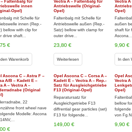
 – Faltenbalg für
Vectra A – Faltenbalg für
Vectra A
riebswelle innen
Antriebswelle (Original-
Antriebs
iginal-Opel)
Opel)
Opel)
enbalg mit Schelle für
Faltenbalg mit Schelle für
Faltenbal
iebswelle innen (Rep.-
Antriebswelle außen (Rep.-
außen bel
) bellow with clip for
Satz) bellow with clamp for
shaft für
r drive shaft...
outer drive...
Ascona...
,75
€
23,80
€
9,90
€
 den Warenkorb
Weiterlesen
In den
l Ascona C – Astra F –
Opel Ascona C – Corsa A –
Opel Asc
sa A/B – Kadett E –
Kadett E – Vectra A – Rep.-
Vectra A
a A – Vectra A –
Satz für Ausgleichgetriebe
Lenkgetr
derradnabe (Original
F13 (Original-Opel)
Opel)
l)
Reparatursatz für
Faltenbal
derradnabe, 22
Ausgleichgetriebe F13
bellow fo
enzähne front wheel nave
diffrential gear particles (set)
folgende
 folgende Modelle: Ascona
F13 für folgende...
von Fg.Nr
14NV,...
149,00
€
9,90
€
,00
€