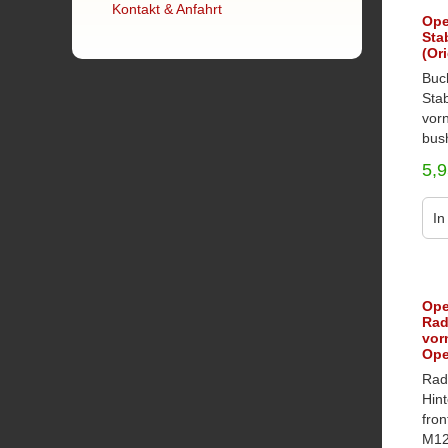
Kontakt & Anfahrt
Ope
Sta
(Or
Buc
Sta
vor
bush
5,
In
Ope
Rad
vor
Ope
Rad
Hint
fro
M12 