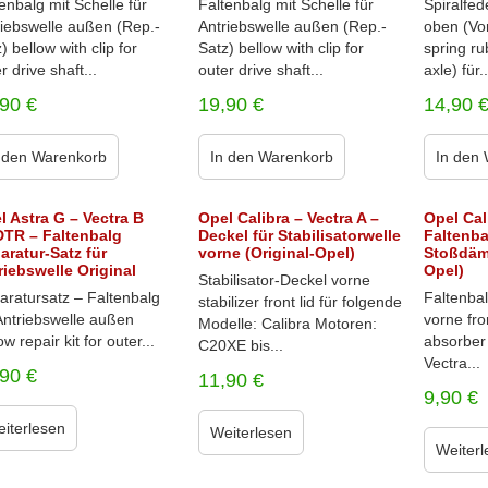
enbalg mit Schelle für
Faltenbalg mit Schelle für
Spiralfe
riebswelle außen (Rep.-
Antriebswelle außen (Rep.-
oben (Vo
) bellow with clip for
Satz) bellow with clip for
spring ru
r drive shaft...
outer drive shaft...
axle) für..
,90
€
19,90
€
14,90
 den Warenkorb
In den Warenkorb
In den
l Astra G – Vectra B
Opel Calibra – Vectra A –
Opel Cal
DTR – Faltenbalg
Deckel für Stabilisatorwelle
Faltenba
aratur-Satz für
vorne (Original-Opel)
Stoßdämp
riebswelle Original
Opel)
Stabilisator-Deckel vorne
aratursatz – Faltenbalg
Faltenba
stabilizer front lid für folgende
Antriebswelle außen
vorne fro
Modelle: Calibra Motoren:
ow repair kit for outer...
absorber 
C20XE bis...
Vectra...
,90
€
11,90
€
9,90
€
iterlesen
Weiterlesen
Weiterl