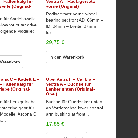
 – Faltenbalg für
Vectra A – Radlagersatz
welle (Original-
vorne (Original)
Radlagersatz vorne wheel
g für Antriebswelle
bearing set front AD=66mm –
low for outer drive
ID=34mm – Breite=37mm
 folgende Modelle:
für...
29,75
€
In den Warenkorb
 Warenkorb
ona C – Kadett E –
Opel Astra F – Calibra –
 – Faltenbalg für
Vectra A – Buchse für
iebe (Original-
Lenker unten (Original-
Opel)
g für Lenkgetriebe
Buchse für Querlenker unten
r steering gear für
an Vorderachse lower control
 Modelle: Ascona C
arm bushing at front...
....
17,85
€