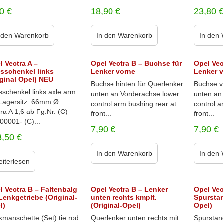
50
€
18,90
€
23,80
 den Warenkorb
In den Warenkorb
In den
l Vectra A –
Opel Vectra B – Buchse für
Opel Vec
sschenkel links
Lenker vorne
Lenker 
iginal Opel) NEU
Buchse hinten für Querlenker
Buchse v
sschenkel links axle arm
unten an Vorderachse lower
unten an
t Lagersitz: 66mm Ø
control arm bushing rear at
control a
ra A 1,6 ab Fg.Nr. (C)
front...
front...
00001- (C)...
7,90
€
7,90
€
8,50
€
In den Warenkorb
In den
iterlesen
l Vectra B – Faltenbalg
Opel Vectra B – Lenker
Opel Vec
 Lenkgetriebe (Original-
unten rechts kmplt.
Spurstan
l)
(Original-Opel)
Opel)
kmanschette (Set) tie rod
Querlenker unten rechts mit
Spurstan