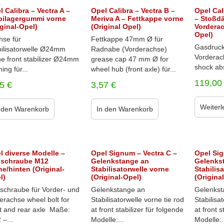
l Calibra – Vectra A –
Opel Calibra – Vectra B –
Opel Cal
bilagergummi vorne
Meriva A – Fettkappe vorne
– Stoßdä
iginal-Opel)
(Original Opel)
Vorderac
Opel)
hse für
Fettkappe 47mm Ø für
Gasdruck
bilisatorwelle Ø24mm
Radnabe (Vorderachse)
Vorderac
ne front stabilizer Ø24mm
grease cap 47 mm Ø for
shock abs
ing für...
wheel hub (front axle) für...
119,0
95
€
3,57
€
Weiterl
 den Warenkorb
In den Warenkorb
l diverse Modelle –
Opel Signum – Vectra C –
Opel Sig
schraube M12
Gelenkstange an
Gelenks
ne/hinten (Original-
Stabilisatorwelle vorne
Stabilis
l)
(Original-Opel)
(Origina
schraube für Vorder- und
Gelenkstange an
Gelenkst
erachse wheel bolt for
Stabilisatorwelle vorne tie rod
Stabilisa
nt and rear axle Maße:
at front stabilizer für folgende
at front s
–...
Modelle:...
Modelle:.