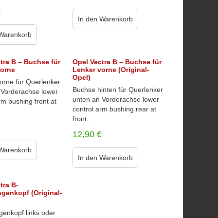
€
In den Warenkorb
 Warenkorb
tra B – Buchse für
Opel Vectra B – Buchse für
vorne
Lenker vorne (Original-
Opel)
orne für Querlenker
Buchse hinten für Querlenker
 Vorderachse lower
unten an Vorderachse lower
rm bushing front at
control arm bushing rear at
front...
12,90
€
 Warenkorb
In den Warenkorb
tra B-
genkopf (Original-
genkopf links oder