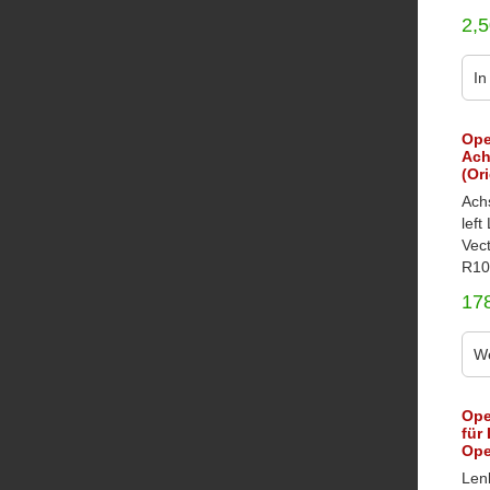
2,
In
Ope
Ach
(Or
Ach
lef
Vect
R10
17
We
Ope
für
Ope
Len