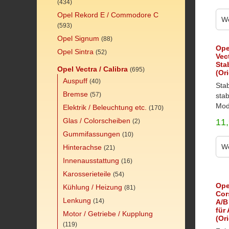
(434)
Opel Rekord E / Commodore C
We
(593)
Opel Signum
(88)
Ope
Opel Sintra
(52)
Vec
Sta
Opel Vectra / Calibra
(695)
(Or
Auspuff
(40)
Stab
Bremse
(57)
stab
Mode
Elektrik / Beleuchtung etc.
(170)
Glas / Colorscheiben
11
(2)
Gummifassungen
(10)
We
Hinterachse
(21)
Innenausstattung
(16)
Karosserieteile
(54)
Ope
Kühlung / Heizung
(81)
Cor
Lenkung
(14)
A/B
für
Motor / Getriebe / Kupplung
(Or
(119)