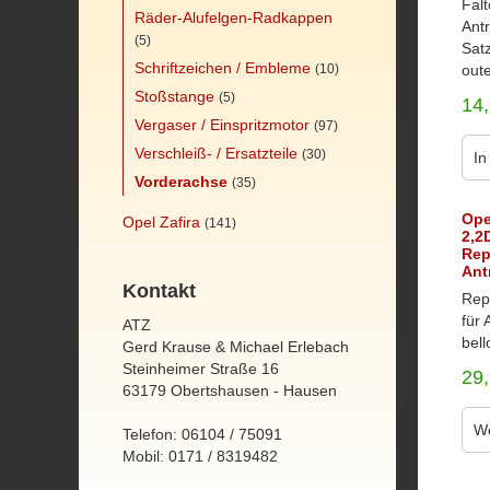
Falt
Räder-Alufelgen-Radkappen
Ant
(5)
Satz
Schriftzeichen / Embleme
(10)
oute
Stoßstange
(5)
14
Vergaser / Einspritzmotor
(97)
Verschleiß- / Ersatzteile
(30)
In
Vorderachse
(35)
Ope
Opel Zafira
(141)
2,2
Rep
Ant
Kontakt
Rep
für 
ATZ
bell
Gerd Krause & Michael Erlebach
Steinheimer Straße 16
29
63179 Obertshausen - Hausen
We
Telefon: 06104 / 75091
Mobil: 0171 / 8319482