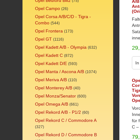
Opel Bedford Blitz
(75)
A/B
Ant
Opel Campo
(26)
(Or
Opel Corsa A/B/C/D - Tigra -
Falt
Combo
(544)
Antr
Opel Frontera
(173)
Satz
inne
Opel GT
(1116)
Opel Kadett A/B - Olympia
29
(632)
Opel Kadett C
(872)
In
Opel Kadett D/E
(593)
Opel Manta / Ascona A/B
(1074)
Opel Meriva A/B
(110)
Ope
Cor
Opel Monterey A/B
(40)
Tigr
Vor
Opel Monza/Senator
(600)
Ope
Opel Omega A/B
(661)
Vor
Opel Rekord A/B - P1/2
(60)
Inn
Opel Rekord C / Commodore A
für
C – 
(327)
Opel Rekord D / Commodore B
79