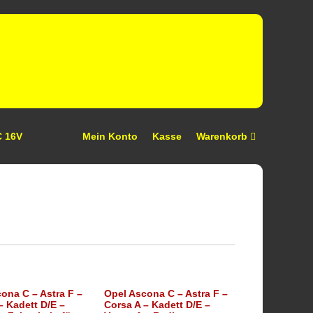
C 16V
Mein Konto
Kasse
Warenkorb
ona C – Astra F –
Opel Ascona C – Astra F –
– Kadett D/E –
Corsa A – Kadett D/E –