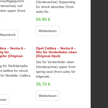
derauflagegummi
(Vorderachse) Supporting
rderachse) coil
for shock absorber (front
bber upper (front
axle) für...
.
54,90
€
€
Weiterlesen
 Warenkorb
ibra – Vectra A –
Opel Calibra – Vectra A –
lg für
Sitz für Vorderfeder oben
fer (Original-
(Original-Opel)
Sitz für Vorderfeder oben
lg für Stoßdämpfer
(Vorderachse) upper front
nt bellow for shock
spring seat (front axle) für
für Modelle: Calibra
folgende...
35,70
€
Weiterlesen
esen