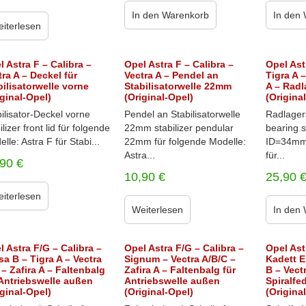
In den Warenkorb
In den
iterlesen
l Astra F – Calibra –
Opel Astra F – Calibra –
Opel Ast
tra A – Deckel für
Vectra A – Pendel an
Tigra A 
bilisatorwelle vorne
Stabilisatorwelle 22mm
A – Radl
iginal-Opel)
(Original-Opel)
(Origina
ilisator-Deckel vorne
Pendel an Stabilisatorwelle
Radlager
ilizer front lid für folgende
22mm stabilizer pendular
bearing 
lle: Astra F für Stabi...
22mm für folgende Modelle:
ID=34mm
Astra...
für...
,90
€
10,90
€
25,90
iterlesen
Weiterlesen
In den
l Astra F/G – Calibra –
Opel Astra F/G – Calibra –
Opel Ast
sa B – Tigra A – Vectra
Signum – Vectra A/B/C –
Kadett E
 – Zafira A – Faltenbalg
Zafira A – Faltenbalg für
B – Vect
 Antriebswelle außen
Antriebswelle außen
Spiralf
iginal-Opel)
(Original-Opel)
(Origina