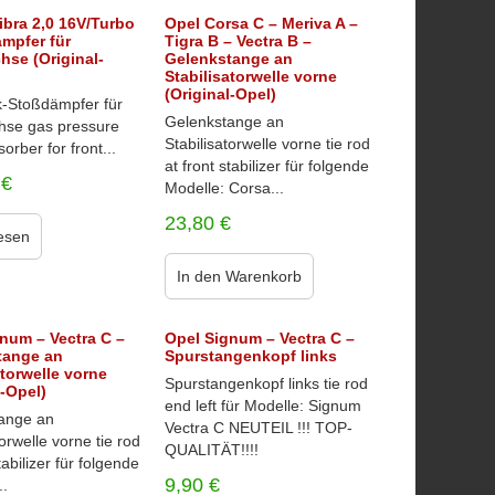
ibra 2,0 16V/Turbo
Opel Corsa C – Meriva A –
mpfer für
Tigra B – Vectra B –
hse (Original-
Gelenkstange an
Stabilisatorwelle vorne
(Original-Opel)
-Stoßdämpfer für
Gelenkstange an
hse gas pressure
Stabilisatorwelle vorne tie rod
orber for front...
at front stabilizer für folgende
0
€
Modelle: Corsa...
23,80
€
esen
In den Warenkorb
num – Vectra C –
Opel Signum – Vectra C –
tange an
Spurstangenkopf links
atorwelle vorne
Spurstangenkopf links tie rod
l-Opel)
end left für Modelle: Signum
ange an
Vectra C NEUTEIL !!! TOP-
torwelle vorne tie rod
QUALITÄT!!!!
tabilizer für folgende
9,90
€
..