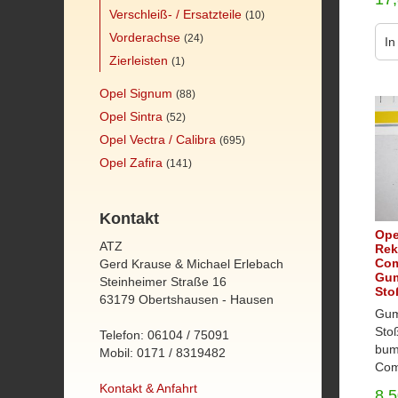
Verschleiß- / Ersatzteile
(10)
Vorderachse
(24)
In
Zierleisten
(1)
Opel Signum
(88)
Opel Sintra
(52)
Opel Vectra / Calibra
(695)
Opel Zafira
(141)
Kontakt
Ope
ATZ
Rek
Com
Gerd Krause & Michael Erlebach
Gum
Steinheimer Straße 16
Sto
63179 Obertshausen - Hausen
Gum
Sto
Telefon: 06104 / 75091
bum
Mobil: 0171 / 8319482
Com
Kontakt & Anfahrt
8,