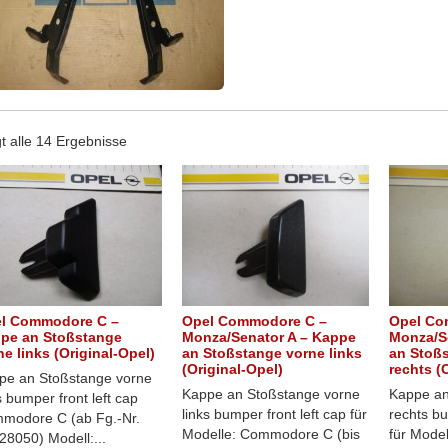
t alle 14 Ergebnisse
l Commodore C –
Opel Commodore C –
Opel Co
pe an Stoßstange
Monza/Senator A – Kappe
Monza/S
ne links (Original-Opel)
an Stoßstange vorne links
an Stoß
(Original-Opel)
rechts (
pe an Stoßstange vorne
Kappe an Stoßstange vorne
Kappe an
s bumper front left cap
links bumper front left cap für
rechts bu
modore C (ab Fg.-Nr.
Modelle: Commodore C (bis
für Mode
28050) Modell:...