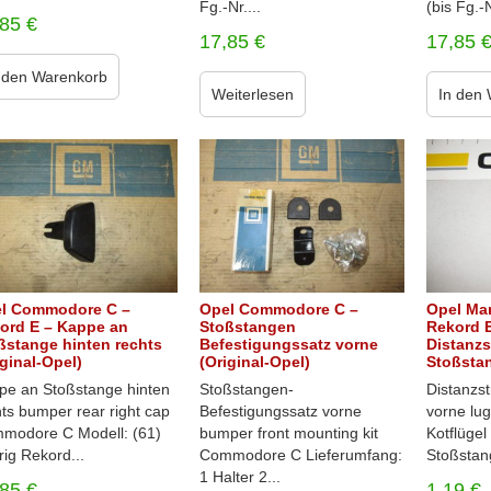
Fg.-Nr....
(bis Fg.-N
,85
€
17,85
€
17,85
 den Warenkorb
Weiterlesen
In den
l Commodore C –
Opel Commodore C –
Opel Ma
ord E – Kappe an
Stoßstangen
Rekord 
ßstange hinten rechts
Befestigungssatz vorne
Distanzs
iginal-Opel)
(Original-Opel)
Stoßstan
pe an Stoßstange hinten
Stoßstangen-
Distanzs
ts bumper rear right cap
Befestigungssatz vorne
vorne lug
modore C Modell: (61)
bumper front mounting kit
Kotflügel
rig Rekord...
Commodore C Lieferumfang:
Stoßstang
1 Halter 2...
,85
€
1,19
€