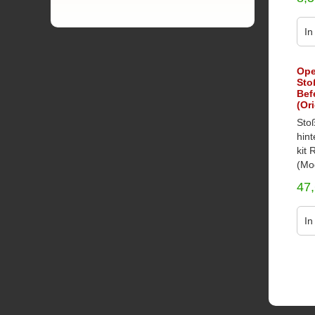
In
Ope
Sto
Bef
(Or
Sto
hin
kit
(Mod
47
In