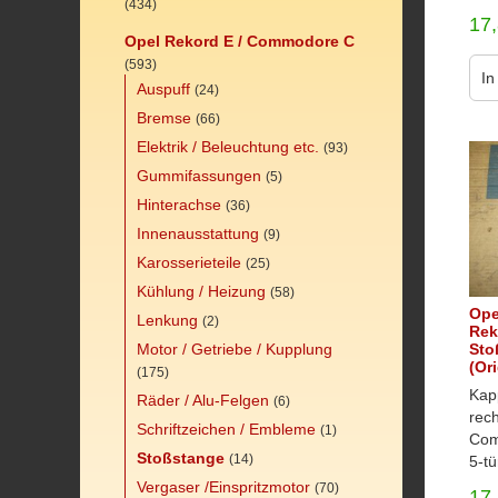
(434)
17
Opel Rekord E / Commodore C
(593)
In
Auspuff
(24)
Bremse
(66)
Elektrik / Beleuchtung etc.
(93)
Gummifassungen
(5)
Hinterachse
(36)
Innenausstattung
(9)
Karosserieteile
(25)
Kühlung / Heizung
(58)
Ope
Lenkung
(2)
Rek
Motor / Getriebe / Kupplung
Sto
(Or
(175)
Kap
Räder / Alu-Felgen
(6)
rech
Schriftzeichen / Embleme
(1)
Com
Stoßstange
(14)
5-tü
Vergaser /Einspritzmotor
(70)
17