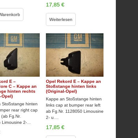
17,85
€
 Warenkorb
Weiterlesen
ord E –
Opel Rekord E – Kappe an
re C – Kappe an
Stoßstange hinten links
ge hinten rechts
(Original-Opel)
l-Opel)
Kappe an Stoßstange hinten
 Stoßstange hinten
links cap at bumper rear left
mper rear right cap
ab Fg.Nr. 1128050 Limousine
 (ab Fg.Nr.
2- u....
 Limousine 2-...
17,85
€
€