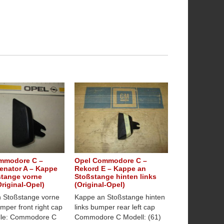
mmodore C –
Opel Commodore C –
enator A – Kappe
Rekord E – Kappe an
stange vorne
Stoßstange hinten links
Original-Opel)
(Original-Opel)
 Stoßstange vorne
Kappe an Stoßstange hinten
mper front right cap
links bumper rear left cap
lle: Commodore C
Commodore C Modell: (61)