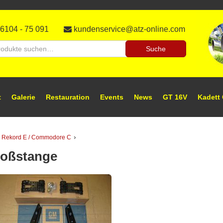
auration,
l-
aratur
6104 - 75 091
kundenservice@atz-online.com
tzteile
tzteile
he
Suche
h:
ineshop
t
Galerie
Restauration
Events
News
GT 16V
Kadett
›
 Rekord E / Commodore C
toßstange