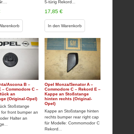
r....
5-türig Rekord...
€
17,85
€
 Warenkorb
In den Warenkorb
nta/Ascona B –
Opel Monza/Senator A –
E – Commodore C –
Commodore C – Rekord E –
tück an
Kappe an Stoßstange
ge (Original-Opel)
hinten rechts (Original-
Opel)
tück Stoßstange
Kappe an Stoßstange hinten
 for front bumper an
rechts bumper rear right cap
 oder Halter an
für Modelle: Commomodor C
e...
Rekord...