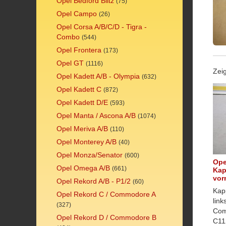
Opel Bedford Blitz
(75)
Opel Campo
(26)
Opel Corsa A/B/C/D - Tigra -
Combo
(544)
Opel Frontera
(173)
Opel GT
(1116)
Zeig
Opel Kadett A/B - Olympia
(632)
Opel Kadett C
(872)
Opel Kadett D/E
(593)
Opel Manta / Ascona A/B
(1074)
Opel Meriva A/B
(110)
Opel Monterey A/B
(40)
Opel Monza/Senator
(600)
Ope
Opel Omega A/B
(661)
Kap
vor
Opel Rekord A/B - P1/2
(60)
Kap
Opel Rekord C / Commodore A
link
(327)
Com
Opel Rekord D / Commodore B
C11