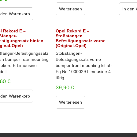
Weiterlesen
In den
 den Warenkorb
l Rekord E –
Opel Rekord E –
ßfänger-
Stoßstangen
estigungssatz hinten
Befestigungssatz vorne
iginal-Opel)
(Original-Opel)
ßfänger-Befestigungssatz
Stoßstangen-
ten bumper rear mounting
Befestigungssatz vorne
 Rekord E Limousine
bumper front mounting kit ab
ell:...
Fg.Nr. 1000029 Limousine 4-
türig...
,60
€
39,90
€
 den Warenkorb
Weiterlesen