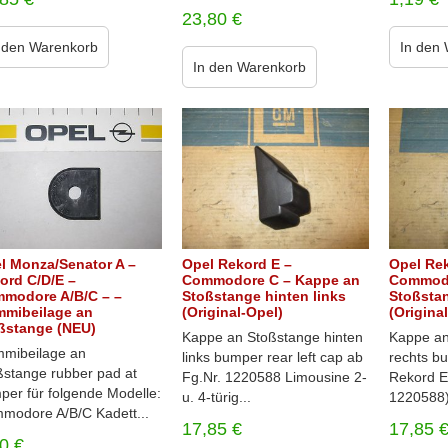
23,80
€
 den Warenkorb
In den
In den Warenkorb
l Monza/Senator A –
Opel Rekord E –
Opel Rek
ord C/D/E –
Commodore C – Kappe an
Commodo
modore A/B/C – –
Stoßstange hinten links
Stoßstan
mibeilage an
(Original-Opel)
(Origina
ßstange (NEU)
Kappe an Stoßstange hinten
Kappe an
mibeilage an
links bumper rear left cap ab
rechts bu
ßstange rubber pad at
Fg.Nr. 1220588 Limousine 2-
Rekord E
per für folgende Modelle:
u. 4-türig...
1220588)
modore A/B/C Kadett...
17,85
€
17,85
50
€