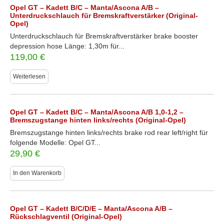
Opel GT – Kadett B/C – Manta/Ascona A/B –
Unterdruckschlauch für Bremskraftverstärker (Original-
Opel)
Unterdruckschlauch für Bremskraftverstärker brake booster
depression hose Länge: 1,30m für...
119,00
€
Weiterlesen
Opel GT – Kadett B/C – Manta/Ascona A/B 1,0-1,2 –
Bremszugstange hinten links/rechts (Original-Opel)
Bremszugstange hinten links/rechts brake rod rear left/right für
folgende Modelle: Opel GT...
29,90
€
In den Warenkorb
Opel GT – Kadett B/C/D/E – Manta/Ascona A/B –
Rückschlagventil (Original-Opel)