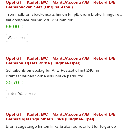
Opel GT – Kadett B/C – Manta/Ascona A/B – Rekord D/E –
Bremsbacken Satz (Original-Opel)
Trommelbremsbackensatz hinten kmplt. drum brake linings rear
set complete Maße: 230 x 50mm für...
89,00
€
Weiterlesen
Opel GT – Kadett B/C – Manta/Ascona A/B – Rekord D/E –
Bremsbelagsatz vorne (Original-Opel)
Scheibenbremsbelag für ATE-Festsattel mit 246mm
Bremsscheiben vorne disk brake pads for...
35,70
€
In den Warenkorb
Opel GT – Kadett B/C – Manta/Ascona A/B – Rekord D/E –
Bremszugstange hinten links (Original-Opel)
Bremszugstange hinten links brake rod rear left für folgende