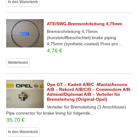
In den Warenkorb
ATE/SWG-Bremsrohrleitung 4,75mm
Bremsrohrleitung 4,75mm
(kunststoffbeschichtet) brake piping
4,75mm (synthetic-coated) Preis pro...
4,76
€
Weiterlesen
Ope GT – Kadett A/B/C -Manta/Ascona
A/B – Rekord A/B/C/D – Commodore A/B-
Admiral/Diplomat A/B – Verteiler für
Bremsleitung (Original-Opel)
Verteiler für Bremsleitung (3 Anschlüsse)
Pipe connector for brake lining für folgende...
35,70
€
In den Warenkorb