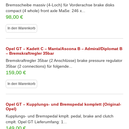
Bremsscheibe massiv (4-Loch) für Vorderachse brake disks
compact (4 whole) front axle Maße: 246 x...
98,00
€
In den Warenkorb
Opel GT – Kadett C – Manta/Ascona B – Admiral/Diplomat B
– Bremskraftregler 35bar
Bremskraftregler 35bar (2 Anschlüsse) brake pressure regulator
35bar (2 connections) für folgende...
159,00
€
In den Warenkorb
Opel GT – Kupplungs- und Bremspedal komplett (Original-
Opel)
Kupplungs- und Bremspedal kmplt. pedal, brake and clutch
cmplt. Opel GT Lieferumfang: 1...
149,00
€