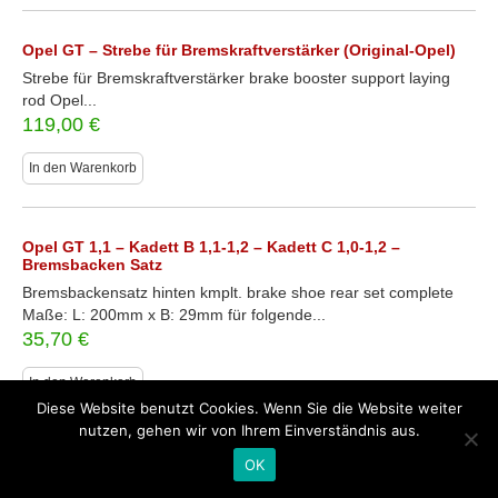
Opel GT – Strebe für Bremskraftverstärker (Original-Opel)
Strebe für Bremskraftverstärker brake booster support laying
rod Opel...
119,00
€
In den Warenkorb
Opel GT 1,1 – Kadett B 1,1-1,2 – Kadett C 1,0-1,2 –
Bremsbacken Satz
Bremsbackensatz hinten kmplt. brake shoe rear set complete
Maße: L: 200mm x B: 29mm für folgende...
35,70
€
In den Warenkorb
Diese Website benutzt Cookies. Wenn Sie die Website weiter
nutzen, gehen wir von Ihrem Einverständnis aus.
Opel GT 1,1 – Kadett B/C 1,0-1,2 – Radbremszylinder
OK
(Hinterachse)