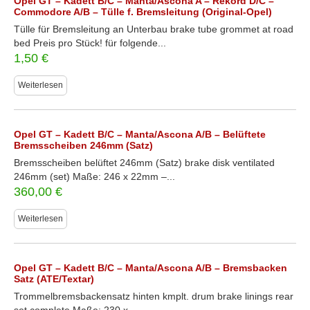
Opel GT – Kadett B/C – Manta/Ascona A – Rekord D/C –
Commodore A/B – Tülle f. Bremsleitung (Original-Opel)
Tülle für Bremsleitung an Unterbau brake tube grommet at road
bed Preis pro Stück! für folgende...
1,50
€
Weiterlesen
Opel GT – Kadett B/C – Manta/Ascona A/B – Belüftete
Bremsscheiben 246mm (Satz)
Bremsscheiben belüftet 246mm (Satz) brake disk ventilated
246mm (set) Maße: 246 x 22mm –...
360,00
€
Weiterlesen
Opel GT – Kadett B/C – Manta/Ascona A/B – Bremsbacken
Satz (ATE/Textar)
Trommelbremsbackensatz hinten kmplt. drum brake linings rear