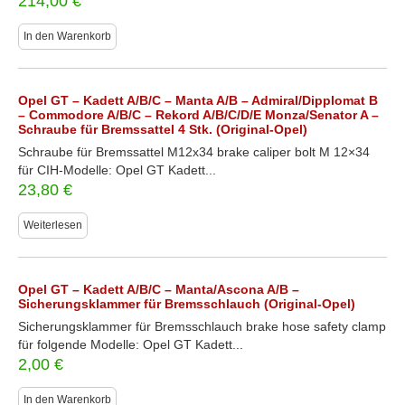
214,00
€
In den Warenkorb
Opel GT – Kadett A/B/C – Manta A/B – Admiral/Dipplomat B
– Commodore A/B/C – Rekord A/B/C/D/E Monza/Senator A –
Schraube für Bremssattel 4 Stk. (Original-Opel)
Schraube für Bremssattel M12x34 brake caliper bolt M 12×34
für CIH-Modelle: Opel GT Kadett...
23,80
€
Weiterlesen
Opel GT – Kadett A/B/C – Manta/Ascona A/B –
Sicherungsklammer für Bremsschlauch (Original-Opel)
Sicherungsklammer für Bremsschlauch brake hose safety clamp
für folgende Modelle: Opel GT Kadett...
2,00
€
In den Warenkorb