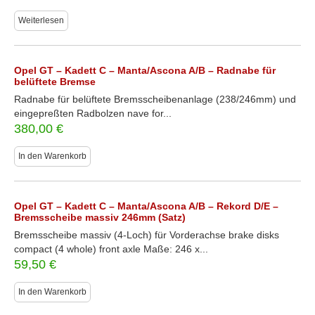
Weiterlesen
Opel GT – Kadett C – Manta/Ascona A/B – Radnabe für
belüftete Bremse
Radnabe für belüftete Bremsscheibenanlage (238/246mm) und
eingepreßten Radbolzen nave for...
380,00
€
In den Warenkorb
Opel GT – Kadett C – Manta/Ascona A/B – Rekord D/E –
Bremsscheibe massiv 246mm (Satz)
Bremsscheibe massiv (4-Loch) für Vorderachse brake disks
compact (4 whole) front axle Maße: 246 x...
59,50
€
In den Warenkorb