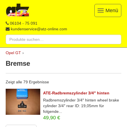
Menü
Toggle
navigation
ATZ
Restauration,
06104 - 75 091
Opel-
Reparatur
kundenservice@atz-online.com
Ersatzteile
&
Suche
Ersatzteile
nach:
&
Skip
Onlineshop
Opel GT
›
to
content
Bremse
Zeigt alle 79 Ergebnisse
ATE-Radbremszylinder 3/4″ hinten
Radbremszylinder 3/4″ hinten wheel brake
cylinder 3/4″ rear ID: 19,05mm für
folgende...
49,90
€