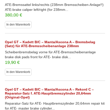
ATE-Bremssattel links/rechts (238mm Bremsscheiben-Anlage!!)
ATE-brake caliper left/right (for 238mm...
380,00
€
In den Warenkorb
Opel GT – Kadett B/C – Manta/Ascona A – Bremsbelag
(Satz) für ATE-Bremsscheibenanlage 238mm
Scheibenbremsbelag vorne für ATE-Bremsscheibenanlage
brake disk pads front for ATE- brake disk...
19,90
€
In den Warenkorb
Opel GT – Kadett B/C – Manta/Ascona A – Rekord C –
Reparatur-Satz f. ATE-Hauptbremszylinder 20,64mm
(Original-Opel)
Reparatur-Satz für ATE- Hauptbremszylinder 20,64mm repair kit
for ATE- master brake cylinder...