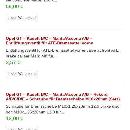
set complete Maße: 230 x...
69,00
€
In den Warenkorb
Opel GT – Kadett B/C – Manta/Ascona A/B –
Entlüftungsventil für ATE-Bremssattel vorne
Entlüftungsventil für ATE-Bremssattel vorne valve at front ATE
brake caliper Maß: M8 für...
3,57
€
In den Warenkorb
Opel GT – Kadett B/C – Manta/Ascona A/B – Rekord
A/B/C/D/E – Schraube für Bremsscheibe M10x20mm (Satz)
Schraube für Bremsscheibe M10x1,25x20mm 12.9 brake disc
bolt M10x1,25x20mm 12.9 für...
12,00
€
In den Warenkorb