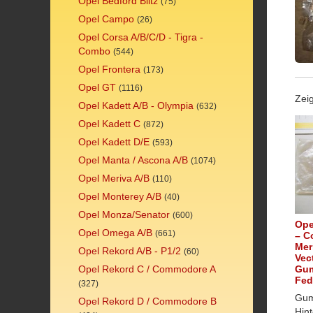
Opel Bedford Blitz
(75)
Opel Campo
(26)
Opel Corsa A/B/C/D - Tigra -
Combo
(544)
Opel Frontera
(173)
Opel GT
(1116)
Zeig
Opel Kadett A/B - Olympia
(632)
Opel Kadett C
(872)
Opel Kadett D/E
(593)
Opel Manta / Ascona A/B
(1074)
Opel Meriva A/B
(110)
Opel Monterey A/B
(40)
Opel Monza/Senator
(600)
Ope
Opel Omega A/B
(661)
– C
Mer
Opel Rekord A/B - P1/2
(60)
Vec
Gum
Opel Rekord C / Commodore A
Fed
(327)
Gum
Opel Rekord D / Commodore B
Hin