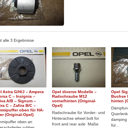
t alle 3 Ergebnisse
l Astra G/H/J – Ampera
Opel diverse Modelle –
Opel Sig
orsa C – Insignia –
Radschraube M12
Buchse f
iva A/B – Signum –
vorne/hinten (Original-
hinten (
tra C – Zafira B/C –
Opel)
Dämpfung
mipuffer oben für HA-
Radschraube für Vorder- und
Querlenke
er (Original-Opel)
Hinterachse wheel bolt for
damping 
mipuffer oben an
front and rear axle Maße:
für...
terachsfeder rubber