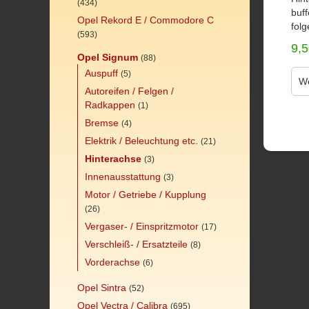
(434)
buff
Opel Rekord E / Commodore C
folg
(593)
9,
Opel Signum
(88)
Auspuff
(5)
We
Autoreifen / Felgen /
Radkappen
(1)
Bremse
(4)
Elektrik / Beleuchtung etc.
(21)
Hinterachse
(3)
Innenausstattung
(3)
Motor / Getriebe / Kupplung
(26)
Vergaser- / Einspritzmotor
(17)
Verschleiß- / Ersatzteile
(8)
Vorderachse
(6)
Opel Sintra
(52)
Opel Vectra / Calibra
(695)