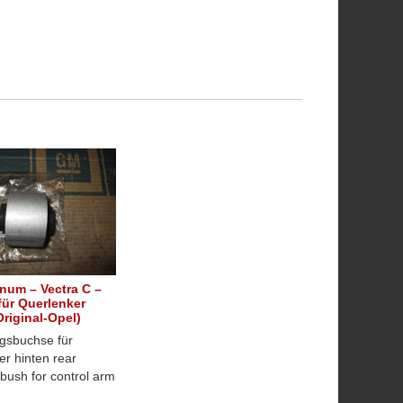
num – Vectra C –
ür Querlenker
Original-Opel)
sbuchse für
r hinten rear
bush for control arm