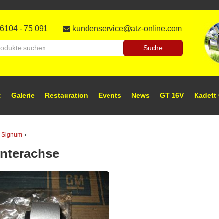
auration,
l-
aratur
6104 - 75 091
kundenservice@atz-online.com
tzteile
tzteile
he
Suche
h:
ineshop
t
Galerie
Restauration
Events
News
GT 16V
Kadett
›
 Signum
interachse