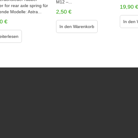
M12 –...
er for rear axle spring für
19,90
2,50
€
ende Modelle: Astra...
50
€
In den
In den Warenkorb
iterlesen