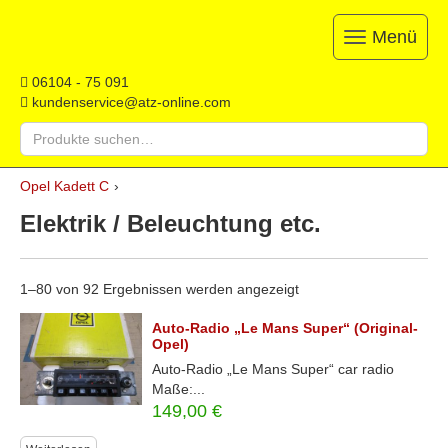
Menü
Toggle
navigation
ATZ
Restauration,
06104 - 75 091
Opel-
Reparatur
kundenservice@atz-online.com
Ersatzteile
&
Suche
Ersatzteile
nach:
&
Skip
Onlineshop
Opel Kadett C
›
to
content
Elektrik / Beleuchtung etc.
1–80 von 92 Ergebnissen werden angezeigt
Auto-Radio „Le Mans Super“ (Original-
Opel)
Auto-Radio „Le Mans Super“ car radio
Maße:...
149,00
€