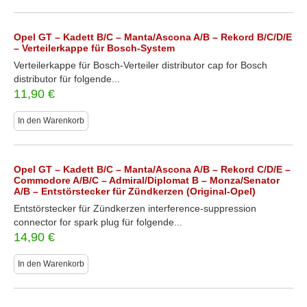
Opel GT – Kadett B/C – Manta/Ascona A/B – Rekord B/C/D/E
– Verteilerkappe für Bosch-System
Verteilerkappe für Bosch-Verteiler distributor cap for Bosch
distributor für folgende...
11,90
€
In den Warenkorb
Opel GT – Kadett B/C – Manta/Ascona A/B – Rekord C/D/E –
Commodore A/B/C – Admiral/Diplomat B – Monza/Senator
A/B – Entstörstecker für Zündkerzen (Original-Opel)
Entstörstecker für Zündkerzen interference-suppression
connector for spark plug für folgende...
14,90
€
In den Warenkorb