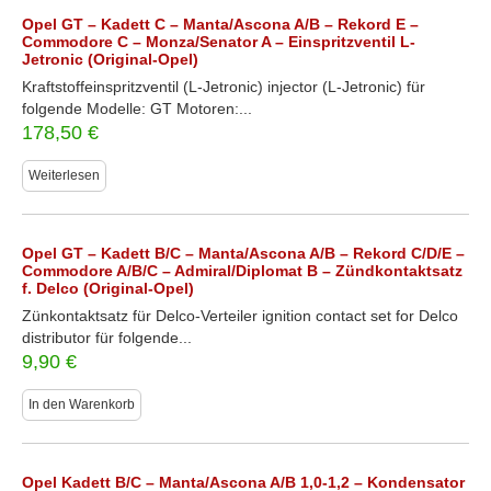
Opel GT – Kadett C – Manta/Ascona A/B – Rekord E –
Commodore C – Monza/Senator A – Einspritzventil L-
Jetronic (Original-Opel)
Kraftstoffeinspritzventil (L-Jetronic) injector (L-Jetronic) für
folgende Modelle: GT Motoren:...
178,50
€
Weiterlesen
Opel GT – Kadett B/C – Manta/Ascona A/B – Rekord C/D/E –
Commodore A/B/C – Admiral/Diplomat B – Zündkontaktsatz
f. Delco (Original-Opel)
Zünkontaktsatz für Delco-Verteiler ignition contact set for Delco
distributor für folgende...
9,90
€
In den Warenkorb
Opel Kadett B/C – Manta/Ascona A/B 1,0-1,2 – Kondensator