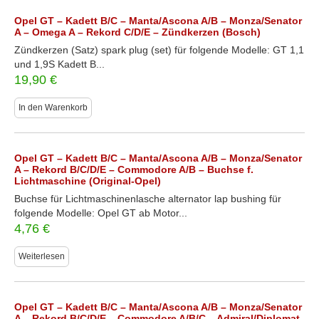
Opel GT – Kadett B/C – Manta/Ascona A/B – Monza/Senator
A – Omega A – Rekord C/D/E – Zündkerzen (Bosch)
Zündkerzen (Satz) spark plug (set) für folgende Modelle: GT 1,1
und 1,9S Kadett B...
19,90
€
In den Warenkorb
Opel GT – Kadett B/C – Manta/Ascona A/B – Monza/Senator
A – Rekord B/C/D/E – Commodore A/B – Buchse f.
Lichtmaschine (Original-Opel)
Buchse für Lichtmaschinenlasche alternator lap bushing für
folgende Modelle: Opel GT ab Motor...
4,76
€
Weiterlesen
Opel GT – Kadett B/C – Manta/Ascona A/B – Monza/Senator
A – Rekord B/C/D/E – Commodore A/B/C – Admiral/Diplomat