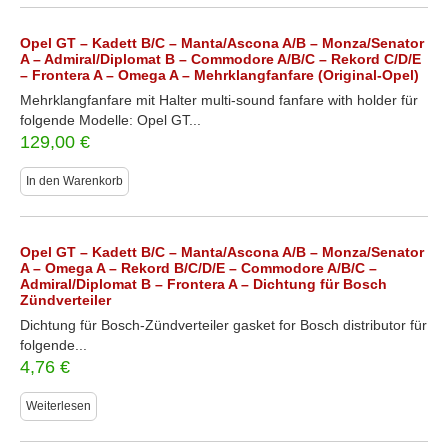
Opel GT – Kadett B/C – Manta/Ascona A/B – Monza/Senator
A – Admiral/Diplomat B – Commodore A/B/C – Rekord C/D/E
– Frontera A – Omega A – Mehrklangfanfare (Original-Opel)
Mehrklangfanfare mit Halter multi-sound fanfare with holder für
folgende Modelle: Opel GT...
129,00
€
In den Warenkorb
Opel GT – Kadett B/C – Manta/Ascona A/B – Monza/Senator
A – Omega A – Rekord B/C/D/E – Commodore A/B/C –
Admiral/Diplomat B – Frontera A – Dichtung für Bosch
Zündverteiler
Dichtung für Bosch-Zündverteiler gasket for Bosch distributor für
folgende...
4,76
€
Weiterlesen