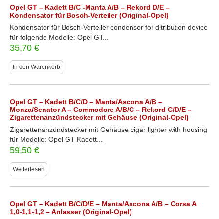
Opel GT – Kadett B/C -Manta A/B – Rekord D/E –
Kondensator für Bosch-Verteiler (Original-Opel)
Kondensator für Bosch-Verteiler condensor for ditribution device
für folgende Modelle: Opel GT...
35,70
€
In den Warenkorb
Opel GT – Kadett B/C/D – Manta/Ascona A/B –
Monza/Senator A – Commodore A/B/C – Rekord C/D/E –
Zigarettenanzündstecker mit Gehäuse (Original-Opel)
Zigarettenanzündstecker mit Gehäuse cigar lighter with housing
für Modelle: Opel GT Kadett...
59,50
€
Weiterlesen
Opel GT – Kadett B/C/D/E – Manta/Ascona A/B – Corsa A
1,0-1,1-1,2 – Anlasser (Original-Opel)