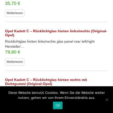
35,70
€
Weiterlesen
Opel Kadett C – Rücklichtglas hinten links/rechts (Original-
Opel)
Rücklichtglas hinten links/rechts glas panel rear left/right
Hersteller:...
79,80
€
Weiterlesen
Opel Kadett C – Rücklichtglas hinten rechts mit
Dichtgummi (Original-Opel)
Rücklichtglas hinten rechts mit Dichtgummi glas panel rear right
Diese Website benutzt Cookies. Wenn Sie die Website weiter
with sealing rubber Hersteller:...
nutzen, gehen wir von Ihrem Einverständnis aus.
35,70
€
OK
In den Warenkorb