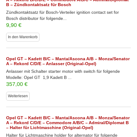
B – Zündkontaktsatz für Bosch
Zündkontaktsatz für Bosch-Verteiler ignition contact set for
Bosch distributor für folgende...
9,90
€
In den Warenkorb
Opel GT – Kadett B/C – Manta/Ascona A/B – Monza/Senator
A – Rekord C/D/E – Anlasser (Original-Opel)
Anlasser mit Schalter starter motor with switch für folgende
Modelle: Opel GT 1,9 Kadett B ...
357,00
€
Weiterlesen
Opel GT – Kadett B/C – Manta/Ascona A/B – Monza/Senator
A – Rekord C/D/E – Commodore A/B/C – Admiral/Diplomat B
– Halter für Lichtmaschine (Original-Opel)
Halter für Lichtmaschine holder for alternator für folgende