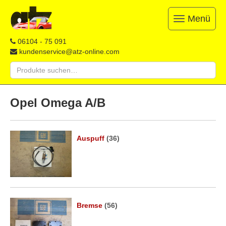
Menü
Toggle
navigation
ATZ
Restauration,
06104 - 75 091
Opel-
Reparatur
kundenservice@atz-online.com
Ersatzteile
&
Suche
Ersatzteile
nach:
&
Skip
Onlineshop
to
Opel Omega A/B
content
Auspuff
(36)
Bremse
(56)