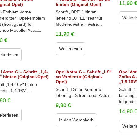
11,90
iginal-Opel)
hinten (Original-Opel)
l-Emblem vorne
Schrift „OPEL“ hinten
Weiterl
hlergitter) Opel-emblem
lettering „OPEL“ rear für
t (front guard) für
Modelle: Astra F Astra...
ende Modelle: Astra...
11,90
€
90
€
Weiterlesen
iterlesen
l Astra G – Schrift „1,4-
Opel Astra G – Schrift „LS“
Opel Ast
“ hinten (Original-Opel)
an Vordertür (Original-
Zafira A 
Opel)
„1,8 16V
ift „1,4-16V“ hinten
Schrift „LS“ an Vordertür
Schrift „
ering „1,4-16V“...
lettering LS front door Astra...
lettering 
,90
€
folgende.
9,90
€
14,90
iterlesen
In den Warenkorb
Weiterl