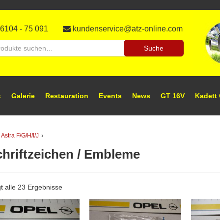
auration,
l-
aratur
6104 - 75 091
kundenservice@atz-online.com
tzteile
tzteile
he
Suche
h:
ineshop
t
Galerie
Restauration
Events
News
GT 16V
Kadett
›
 Astra F/G/H/I/J
hriftzeichen / Embleme
t alle 23 Ergebnisse