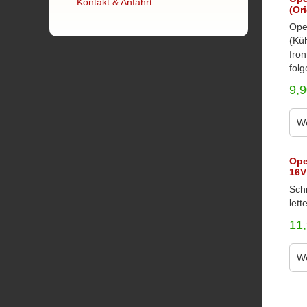
Kontakt & Anfahrt
(Or
Ope
(Kü
fron
folg
9,
We
Ope
16V
Schr
lett
11
We