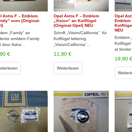
l Astra F – Emblem
Opel Astra F – Emblem
Opel Ast
mily“ vorn (Original-
„Vision“ an Kotflügel
Emblem 
l)
(Original-Opel) NEU
Kotflüge
NEU
lem „Family“ an
Schrift „Vision/California“ für
Emblem „
dertür emblem Family
Kotflügel lettering
Kotflüge
t door Astra...
„Vision/California“...
at fender
,90
€
11,90
€
19,90
iterlesen
Weiterlesen
Weiterl