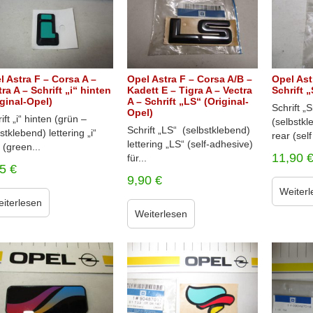
l Astra F – Corsa A –
Opel Astra F – Corsa A/B –
Opel Ast
ra A – Schrift „i“ hinten
Kadett E – Tigra A – Vectra
Schrift „
iginal-Opel)
A – Schrift „LS“ (Original-
Schrift „S
Opel)
ift „i“ hinten (grün –
(selbstkl
Schrift „LS“ (selbstklebend)
stklebend) lettering „i“
rear (self
lettering „LS“ (self-adhesive)
 (green...
11,90
für...
95
€
9,90
€
Weiterl
iterlesen
Weiterlesen