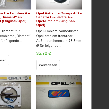
ra F – Frontera A –
Opel Astra F – Omega A/B –
„Diamant“ an
Senator B – Vectra A –
l (Original-Opel)
Opel-Emblem (Original-
Opel)
Diamant“ für
Opel-Emblem vorne/hinten
l embleme „Diamant“
Opel-emblem front/rear
 für folgende...
Außendurchmesser: 73,5mm
Ø für folgende...
€
35,70
€
esen
Weiterlesen