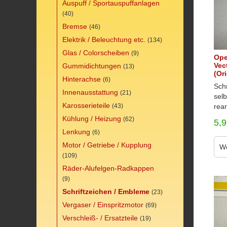
Auspuff / Sportauspuffanlagen
(40)
Bremse
(46)
Elektrik / Beleuchtung etc.
(134)
Glas / Colorscheiben
(9)
Ope
Vect
Gummidichtungen
(13)
(Or
Hinterachse
(6)
Schr
Innenausstattung
(21)
selb
Karosserieteile
rear
(43)
Kühlung / Heizung
(62)
5,
Lenkung
(6)
Motor / Getriebe / Kupplung
We
(109)
Räder-Alufelgen-Radkappen
(9)
Schriftzeichen / Embleme
(23)
Vergaser / Einspritzmotor
(69)
Verschleiß- / Ersatzteile
(19)