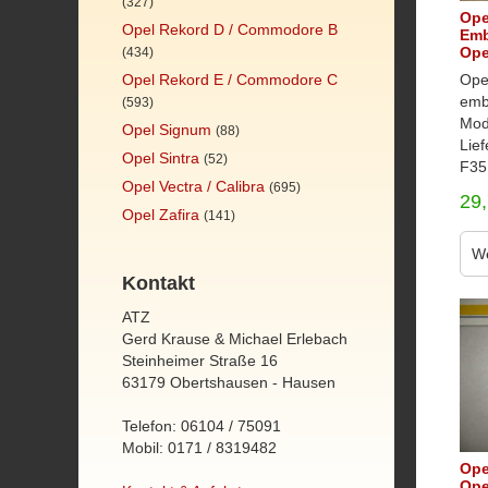
(327)
Ope
Opel Rekord D / Commodore B
Emb
Ope
(434)
Ope
Opel Rekord E / Commodore C
emb
(593)
Mod
Opel Signum
(88)
Lie
Opel Sintra
(52)
F35,
Opel Vectra / Calibra
(695)
29
Opel Zafira
(141)
We
Kontakt
ATZ
Gerd Krause & Michael Erlebach
Steinheimer Straße 16
63179 Obertshausen - Hausen
Telefon: 06104 / 75091
Mobil: 0171 / 8319482
Ope
Ope