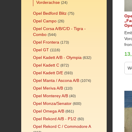
Vorderachse
(24)
Opel Bedford Blitz
(75)
Ope
„Fa
Opel Campo
(26)
Ope
Opel Corsa A/B/C/D - Tigra -
Emb
Combo
(544)
Vor
Opel Frontera
(173)
fron
Opel GT
(1116)
13
Opel Kadett A/B - Olympia
(632)
Opel Kadett C
(872)
We
Opel Kadett D/E
(593)
Opel Manta / Ascona A/B
(1074)
Opel Meriva A/B
(110)
Opel Monterey A/B
(40)
Opel Monza/Senator
(600)
Opel Omega A/B
(661)
Opel Rekord A/B - P1/2
(60)
Opel Rekord C / Commodore A