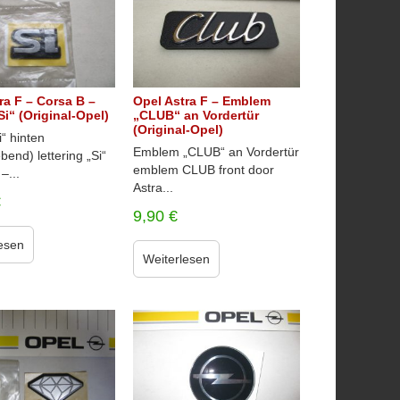
ra F – Corsa B –
Opel Astra F – Emblem
Si“ (Original-Opel)
„CLUB“ an Vordertür
(Original-Opel)
i“ hinten
Emblem „CLUB“ an Vordertür
ebend) lettering „Si“
emblem CLUB front door
 –...
Astra...
€
9,90
€
esen
Weiterlesen