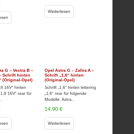
€
Weiterlesen
esen
ra G – Vectra B –
Opel Astra G – Zafira A –
– Schrift hinten
Schrift „1,6“ hinten
“ (Original-Opel)
(Original-Opel)
1,8 16V“ hinten
Schrift „1,6“ hinten lettering
„1,8 16V“ rear für
„1,6“ rear für folgende
..
Modelle: Astra...
€
14,90
€
esen
Weiterlesen