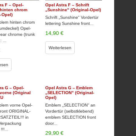
ra F – Opel-
Opel Astra F – Schrift
hinten chrom
„Sunshine“ (Original-Opel)
l-Opel)
Schrift „Sunshine“ Vordertür
lem hinten chrom
lettering Sunshine front...
aumdeckel) Opel-
14,90
€
ear chrome (trunk
 ...
Weiterlesen
€
esen
ra G – Opel-
Opel Astra G – Emblem
orne (Original
„SELECTION“ (Original-
EU
Opel)
lem vorne Opel-
Emblem „SELECTION“ an
ront ORIGINAL-
Vordertür (selbstklebend)
ATZTEIL!!! in
emblem SELECTION front
-Verpackung
door...
!!...
29,90
€