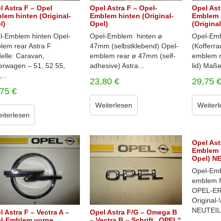
l Astra F – Opel
Opel Astra F – Opel-
Opel Ast
lem hinten (Original-
Emblem hinten (Original-
Emblem 
l)
Opel)
(Origina
l-Emblem hinten Opel-
Opel-Emblem hinten ø
Opel-Emb
lem rear Astra F
47mm (selbstklebend) Opel-
(Kofferr
elle: Caravan,
emblem rear ø 47mm (self-
emblem r
ferwagen – 51, 52 55,
adhesive) Astra...
lid) Maße:
...
23,80
€
29,75
,75
€
Weiterlesen
Weiterl
iterlesen
Opel Ast
Emblem v
Opel) N
Opel-Emb
emblem f
OPEL-ERS
Original
NEUTEIL !
l Astra F – Vectra A –
Opel Astra F/G – Omega B
l-Emblem vorne
– Vectra B – Schrift „OPEL“