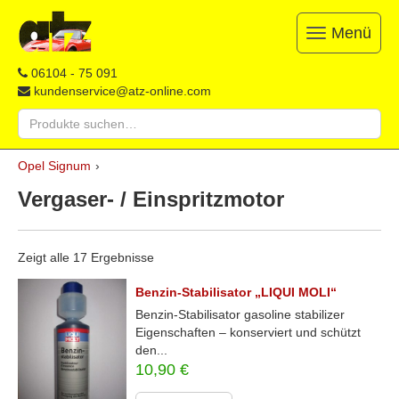
Menü
Toggle
navigation
ATZ
Restauration,
06104 - 75 091
Opel-
Reparatur
kundenservice@atz-online.com
Ersatzteile
&
Suche
Ersatzteile
nach:
&
Skip
Onlineshop
Opel Signum
›
to
content
Vergaser- / Einspritzmotor
Zeigt alle 17 Ergebnisse
Benzin-Stabilisator „LIQUI MOLI“
Benzin-Stabilisator gasoline stabilizer
Eigenschaften – konserviert und schützt
den...
10,90
€