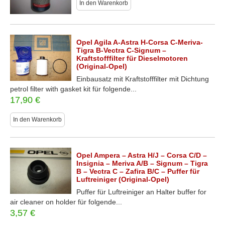
In den Warenkorb
Opel Agila A-Astra H-Corsa C-Meriva-
Tigra B-Vectra C-Signum –
Kraftstofffilter für Dieselmotoren
(Original-Opel)
Einbausatz mit Kraftstofffilter mit Dichtung
petrol filter with gasket kit für folgende...
17,90
€
In den Warenkorb
Opel Ampera – Astra H/J – Corsa C/D –
Insignia – Meriva A/B – Signum – Tigra
B – Vectra C – Zafira B/C – Puffer für
Luftreiniger (Original-Opel)
Puffer für Luftreiniger an Halter buffer for
air cleaner on holder für folgende...
3,57
€