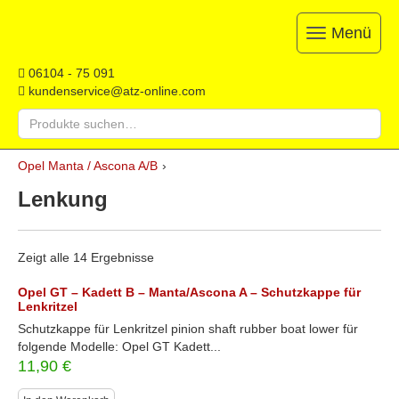
Menü
Toggle
navigation
ATZ
Restauration,
06104 - 75 091
Opel-
Reparatur
kundenservice@atz-online.com
Ersatzteile
&
Suche
Ersatzteile
nach:
&
Skip
Onlineshop
Opel Manta / Ascona A/B
›
to
content
Lenkung
Zeigt alle 14 Ergebnisse
Opel GT – Kadett B – Manta/Ascona A – Schutzkappe für
Lenkritzel
Schutzkappe für Lenkritzel pinion shaft rubber boat lower für
folgende Modelle: Opel GT Kadett...
11,90
€