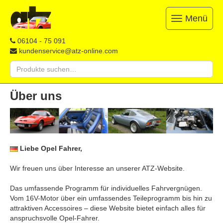
Menü
Toggle
navigation
ATZ
Restauration,
06104 - 75 091
Opel-
Reparatur
kundenservice@atz-online.com
Ersatzteile
&
Suche
Ersatzteile
nach:
&
Skip
Onlineshop
Über uns
to
content
Liebe Opel Fahrer,
Wir freuen uns über Interesse an unserer ATZ-Website.
Das umfassende Programm für individuelles Fahrvergnügen.
Vom 16V-Motor über ein umfassendes Teileprogramm bis hin zu
attraktiven Accessoires – diese Website bietet einfach alles für
anspruchsvolle Opel-Fahrer.