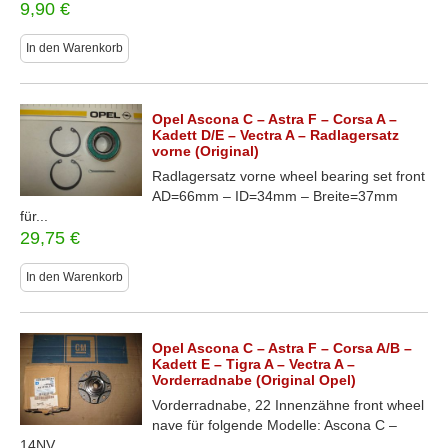
9,90
€
In den Warenkorb
Opel Ascona C – Astra F – Corsa A –
Kadett D/E – Vectra A – Radlagersatz
vorne (Original)
Radlagersatz vorne wheel bearing set front
AD=66mm – ID=34mm – Breite=37mm
für...
29,75
€
In den Warenkorb
Opel Ascona C – Astra F – Corsa A/B –
Kadett E – Tigra A – Vectra A –
Vorderradnabe (Original Opel)
Vorderradnabe, 22 Innenzähne front wheel
nave für folgende Modelle: Ascona C –
14NV,...