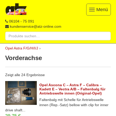
Menü
Toggle
navigation
ATZ
Restauration,
06104 - 75 091
Opel-
Reparatur
kundenservice@atz-online.com
Ersatzteile
&
Suche
Ersatzteile
nach:
&
Skip
Onlineshop
Opel Astra F/G/H/I/J
›
to
content
Vorderachse
Zeigt alle 24 Ergebnisse
Opel Ascona C – Astra F – Calibra –
Kadett E – Vectra A/B – Faltenbalg für
Antriebswelle innen (Original-Opel)
Faltenbalg mit Schelle für Antriebswelle
innen (Rep.-Satz) bellow with clip for inner
drive shaft...
29,75
€