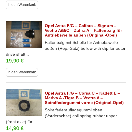
In den Warenkorb
Opel Astra F/G – Calibra – Signum –
Vectra A/B/C – Zafira A – Faltenbalg für
Antriebswelle außen (Original-Opel)
Faltenbalg mit Schelle für Antriebswelle
außen (Rep.-Satz) bellow with clip for outer
drive shaft...
19,90
€
In den Warenkorb
Opel Astra F/G – Corsa C – Kadett E –
Meriva A -Tigra B – Vectra A –
Spiralfedergummi vorne (Original-Opel)
Spiralfederauflagegummi oben
(Vorderachse) coil spring rubber upper
(front axle) für...
14,90
€