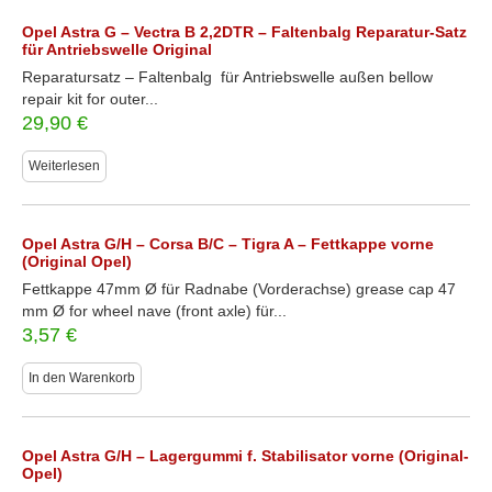
Opel Astra G – Vectra B 2,2DTR – Faltenbalg Reparatur-Satz
für Antriebswelle Original
Reparatursatz – Faltenbalg für Antriebswelle außen bellow
repair kit for outer...
29,90
€
Weiterlesen
Opel Astra G/H – Corsa B/C – Tigra A – Fettkappe vorne
(Original Opel)
Fettkappe 47mm Ø für Radnabe (Vorderachse) grease cap 47
mm Ø for wheel nave (front axle) für...
3,57
€
In den Warenkorb
Opel Astra G/H – Lagergummi f. Stabilisator vorne (Original-
Opel)