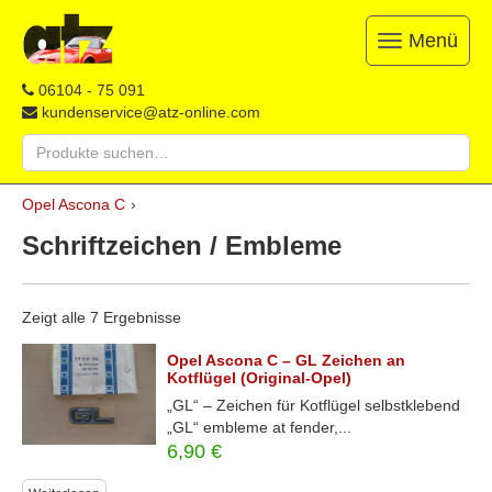
Menü
Toggle
navigation
ATZ
Restauration,
06104 - 75 091
Opel-
Reparatur
kundenservice@atz-online.com
Ersatzteile
&
Suche
Ersatzteile
nach:
&
Skip
Onlineshop
Opel Ascona C
›
to
content
Schriftzeichen / Embleme
Zeigt alle 7 Ergebnisse
Opel Ascona C – GL Zeichen an
Kotflügel (Original-Opel)
„GL“ – Zeichen für Kotflügel selbstklebend
„GL“ embleme at fender,...
6,90
€