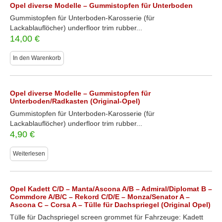
Opel diverse Modelle – Gummistopfen für Unterboden
Gummistopfen für Unterboden-Karosserie (für
Lackablauflöcher) underfloor trim rubber...
14,00
€
In den Warenkorb
Opel diverse Modelle – Gummistopfen für
Unterboden/Radkasten (Original-Opel)
Gummistopfen für Unterboden-Karosserie (für
Lackablauflöcher) underfloor trim rubber...
4,90
€
Weiterlesen
Opel Kadett C/D – Manta/Ascona A/B – Admiral/Diplomat B –
Commdore A/B/C – Rekord C/D/E – Monza/Senator A –
Ascona C – Corsa A – Tülle für Dachspriegel (Original Opel)
Tülle für Dachspriegel screen grommet für Fahrzeuge: Kadett