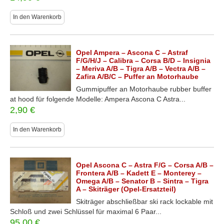
In den Warenkorb
Opel Ampera – Ascona C – Astraf
F/G/H/J – Calibra – Corsa B/D – Insignia
– Meriva A/B – Tigra A/B – Vectra A/B –
Zafira A/B/C – Puffer an Motorhaube
Gummipuffer an Motorhaube rubber buffer
at hood für folgende Modelle: Ampera Ascona C Astra...
2,90
€
In den Warenkorb
Opel Ascona C – Astra F/G – Corsa A/B –
Frontera A/B – Kadett E – Monterey –
Omega A/B – Senator B – Sintra – Tigra
A – Skiträger (Opel-Ersatzteil)
Skiträger abschließbar ski rack lockable mit
Schloß und zwei Schlüssel für maximal 6 Paar...
95,00
€