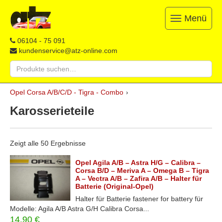
Menü
Toggle
navigation
ATZ
Restauration,
06104 - 75 091
Opel-
Reparatur
kundenservice@atz-online.com
Ersatzteile
&
Suche
Ersatzteile
nach:
&
Skip
Onlineshop
Opel Corsa A/B/C/D - Tigra - Combo
›
to
content
Karosserieteile
Zeigt alle 50 Ergebnisse
Opel Agila A/B – Astra H/G – Calibra –
Corsa B/D – Meriva A – Omega B – Tigra
A – Vectra A/B – Zafira A/B – Halter für
Batterie (Original-Opel)
Halter für Batterie fastener for battery für
Modelle: Agila A/B Astra G/H Calibra Corsa...
14,90
€