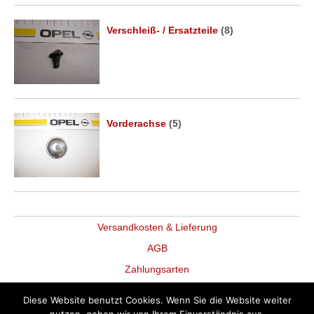
Verschleiß- / Ersatzteile
(8)
Vorderachse
(5)
Versandkosten & Lieferung
AGB
Zahlungsarten
Datenschutz
Diese Website benutzt Cookies. Wenn Sie die Website weiter
Widerruf