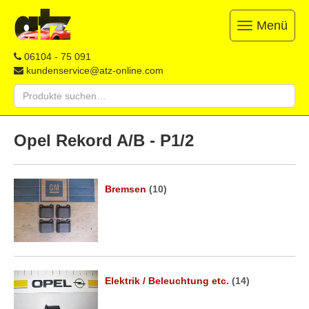
Menü
Toggle
navigation
ATZ
Restauration,
06104 - 75 091
Opel-
Reparatur
kundenservice@atz-online.com
Ersatzteile
&
Suche
Ersatzteile
nach:
&
Skip
Onlineshop
to
Opel Rekord A/B - P1/2
content
Bremsen
(10)
Elektrik / Beleuchtung etc.
(14)