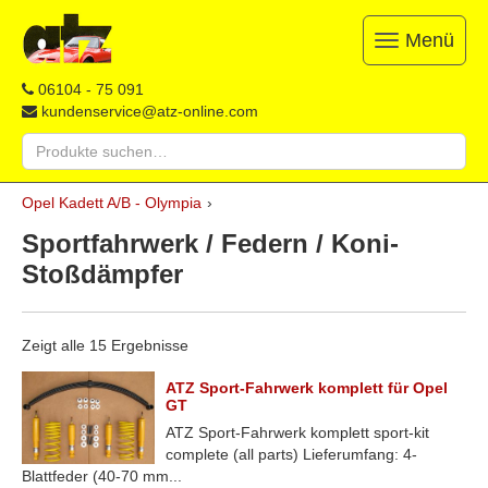
Menü
Toggle
navigation
ATZ
Restauration,
06104 - 75 091
Opel-
Reparatur
kundenservice@atz-online.com
Ersatzteile
&
Suche
Ersatzteile
nach:
&
Skip
Onlineshop
Opel Kadett A/B - Olympia
›
to
content
Sportfahrwerk / Federn / Koni-
Stoßdämpfer
Zeigt alle 15 Ergebnisse
ATZ Sport-Fahrwerk komplett für Opel
GT
ATZ Sport-Fahrwerk komplett sport-kit
complete (all parts) Lieferumfang: 4-
Blattfeder (40-70 mm...