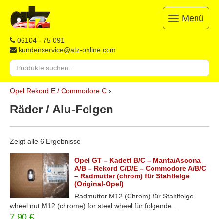
Menü
Toggle
navigation
ATZ
Restauration,
06104 - 75 091
Opel-
Reparatur
kundenservice@atz-online.com
Ersatzteile
&
Suche
Ersatzteile
nach:
&
Skip
Onlineshop
Opel Rekord E / Commodore C
›
to
content
Räder / Alu-Felgen
Zeigt alle 6 Ergebnisse
Opel GT – Kadett B/C – Manta/Ascona
A/B – Rekord C/D/E – Commodore A/B/C
– Radmutter (chrom) für Stahlfelge
(Original-Opel)
Radmutter M12 (Chrom) für Stahlfelge
wheel nut M12 (chrome) for steel wheel für folgende...
7,90
€