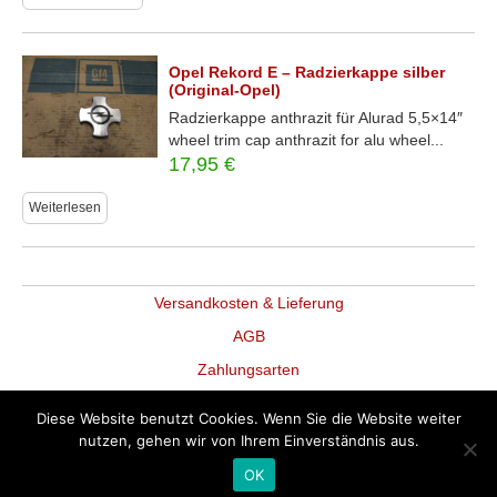
Opel Rekord E – Radzierkappe silber
(Original-Opel)
Radzierkappe anthrazit für Alurad 5,5×14″
wheel trim cap anthrazit for alu wheel...
17,95
€
Weiterlesen
Versandkosten & Lieferung
AGB
Zahlungsarten
Datenschutz
Diese Website benutzt Cookies. Wenn Sie die Website weiter
Widerruf
nutzen, gehen wir von Ihrem Einverständnis aus.
Impressum
OK