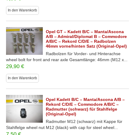
In den Warenkorb
Opel GT – Kadett B/C – Manta/Ascona
A/B – Admiral/Diplomat B – Commodore
A/B/C – Rekord C/D/E – Radbolzen
46mm vorne/hinten Satz (Original-Opel)
Radbolzen für Vorder- und Hinterachse
wheel bolt for front and rear axle Gesamtlänge: 46mm (M12 x...
29,90
€
In den Warenkorb
Opel Kadett B/C – Manta/Ascona A/B –
Rekord C/D/E – Commodore A/B/C –
Radmutter (schwarz) für Stahlfelge
(Original-Opel)
Radmutter M12 (schwarz) mit Kappe für
Stahlfelge wheel nut M12 (black) with cap for steel wheel...
7,50
€