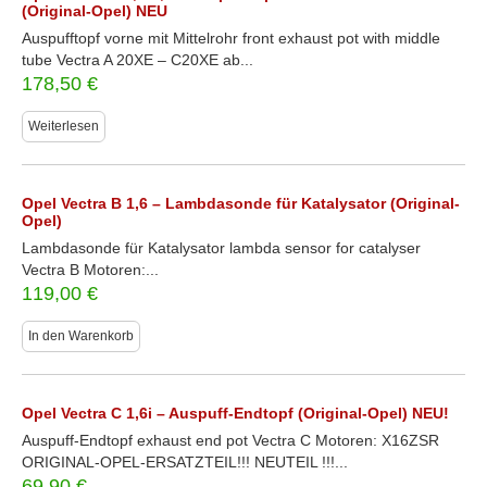
(Original-Opel) NEU
Auspufftopf vorne mit Mittelrohr front exhaust pot with middle
tube Vectra A 20XE – C20XE ab...
178,50
€
Weiterlesen
Opel Vectra B 1,6 – Lambdasonde für Katalysator (Original-
Opel)
Lambdasonde für Katalysator lambda sensor for catalyser
Vectra B Motoren:...
119,00
€
In den Warenkorb
Opel Vectra C 1,6i – Auspuff-Endtopf (Original-Opel) NEU!
Auspuff-Endtopf exhaust end pot Vectra C Motoren: X16ZSR
ORIGINAL-OPEL-ERSATZTEIL!!! NEUTEIL !!!...
69,90
€