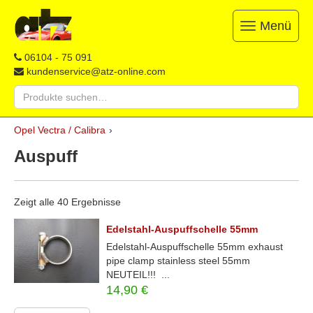
Menü
Toggle
navigation
ATZ
Restauration,
06104 - 75 091
Opel-
Reparatur
kundenservice@atz-online.com
Ersatzteile
&
Suche
Ersatzteile
nach:
&
Skip
Onlineshop
Opel Vectra / Calibra
›
to
content
Auspuff
Zeigt alle 40 Ergebnisse
Edelstahl-Auspuffschelle 55mm
Edelstahl-Auspuffschelle 55mm exhaust
pipe clamp stainless steel 55mm
NEUTEIL!!! ...
14,90
€