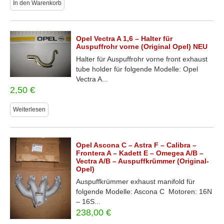
In den Warenkorb
Opel Vectra A 1,6 – Halter für
Auspuffrohr vorne (Original Opel) NEU
Halter für Auspuffrohr vorne front exhaust
tube holder für folgende Modelle: Opel
Vectra A...
2,50
€
Weiterlesen
Opel Ascona C – Astra F – Calibra –
Frontera A – Kadett E – Omegea A/B –
Vectra A/B – Auspuffkrümmer (Original-
Opel)
Auspuffkrümmer exhaust manifold für
folgende Modelle: Ascona C Motoren: 16N
– 16S...
238,00
€