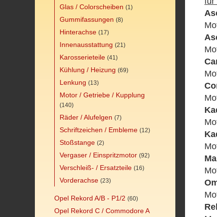
für
Glas / Colorscheiben
(1)
As
Gummifassungen
(8)
Mo
Hinterachse
(17)
As
Innenausstattung
(21)
Mot
Karosserieteile
(41)
Ca
Kühlung / Heizung
(69)
Mot
Lenkung
(13)
Co
Motor / Getriebe / Kupplung
Mot
(140)
Ka
Räder / Alufelgen
(7)
Mo
Schriftzeichen / Embleme
(12)
Ka
Stoßstange
(2)
Mot
Vergaser / Einspritzmotor
(92)
Ma
Verschleiß- / Ersatzteile
(16)
Mo
Vorderachse
(23)
Om
Mot
Opel Rekord A/B - P1/2
(60)
Re
Opel Rekord C / Commodore A