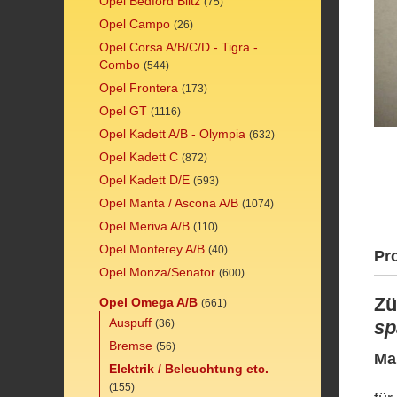
Opel Bedford Blitz
(75)
Opel Campo
(26)
Opel Corsa A/B/C/D - Tigra -
Combo
(544)
Opel Frontera
(173)
Opel GT
(1116)
Opel Kadett A/B - Olympia
(632)
Opel Kadett C
(872)
Opel Kadett D/E
(593)
Opel Manta / Ascona A/B
(1074)
Opel Meriva A/B
(110)
Opel Monterey A/B
(40)
Pr
Opel Monza/Senator
(600)
Zü
Opel Omega A/B
(661)
Auspuff
sp
(36)
Bremse
(56)
Ma
Elektrik / Beleuchtung etc.
(155)