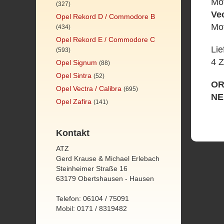
Mot
(327)
Ve
Opel Rekord D / Commodore B
Mot
(434)
Opel Rekord E / Commodore C
Lie
(593)
4 
Opel Signum
(88)
Opel Sintra
(52)
OR
Opel Vectra / Calibra
(695)
NE
Opel Zafira
(141)
Kontakt
ATZ
Gerd Krause & Michael Erlebach
Steinheimer Straße 16
63179 Obertshausen - Hausen
Telefon: 06104 / 75091
Mobil: 0171 / 8319482