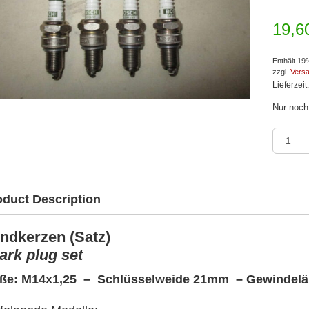
19,
Enthält 1
zzgl.
Vers
Lieferzeit
Nur noch 
Opel
Ascona
B/C
-
Campo
oduct Description
-
Corsa
A
ndkerzen (Satz)
-
ark plug set
Kadett
D/E-
ße: M14x1,25 – Schlüsselweide 21mm – Gewindel
Manta
B