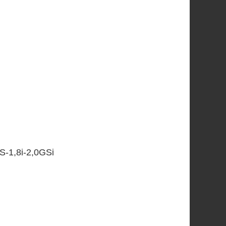
8S-1,8i-2,0GSi
rzen
)