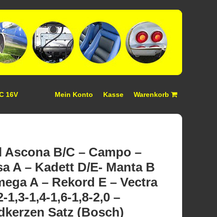
 C 16V
Mein Konto
Kasse
Warenkorb
l Ascona B/C – Campo –
a A – Kadett D/E- Manta B
ega A – Rekord E – Vectra
2-1,3-1,4-1,6-1,8-2,0 –
dkerzen Satz (Bosch)