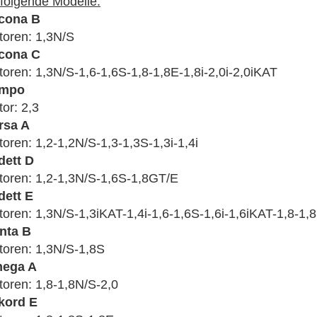
 folgende Modelle:
-
cona B
Omega
A
toren: 1,3N/S
-
cona C
Rekord
oren: 1,3N/S-1,6-1,6S-1,8-1,8E-1,8i-2,0i-2,0iKAT
E
mpo
-
Vectra
or: 2,3
A
rsa A
1,2-
oren: 1,2-1,2N/S-1,3-1,3S-1,3i-1,4i
1,3-
dett D
1,4-
1,6-
toren: 1,2-1,3N/S-1,6S-1,8GT/E
1,8-
dett E
2,0
oren: 1,3N/S-1,3iKAT-1,4i-1,6-1,6S-1,6i-1,6iKAT-1,8-1,
-
nta B
Zündke
Satz
toren: 1,3N/S-1,8S
(Bosch
ega A
Menge
oren: 1,8-1,8N/S-2,0
kord E