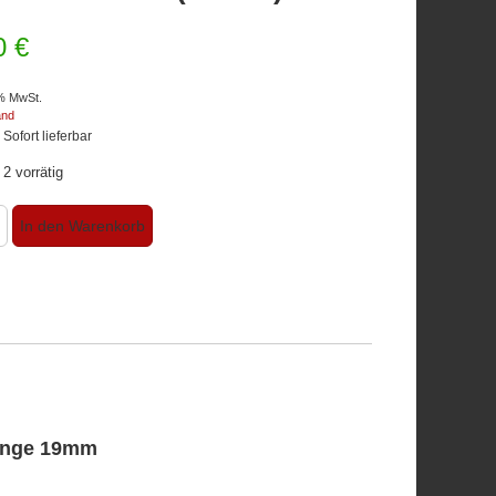
60
€
9% MwSt.
and
: Sofort lieferbar
2 vorrätig
In den Warenkorb
änge 19mm