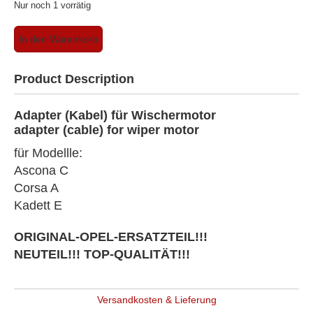
Nur noch 1 vorrätig
Opel
In den Warenkorb
Ascona
C
-
Product Description
Corsa
A
Adapter (Kabel) für Wischermotor
-
adapter (cable) for wiper motor
Kadett
E
für Modellle:
-
Ascona C
Adapter
(Kabel)
Corsa A
für
Kadett E
Wischermotor
(Original-
ORIGINAL-OPEL-ERSATZTEIL!!!
Opel)
NEUTEIL!!! TOP-QUALITÄT!!!
Menge
Versandkosten & Lieferung