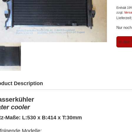
Enthält 1
zzgl.
Vers
Lieferzeit
Nur noch 
Opel
In den
Ascona
C
-
Kadett
D
1,3-
1,6-
oduct Description
1,8
-
Wasserk
sserkühler
(Origina
ter cooler
Opel)
Menge
tz-Maße: L:530 x B:414 x T:30mm
 folgende Modelle: