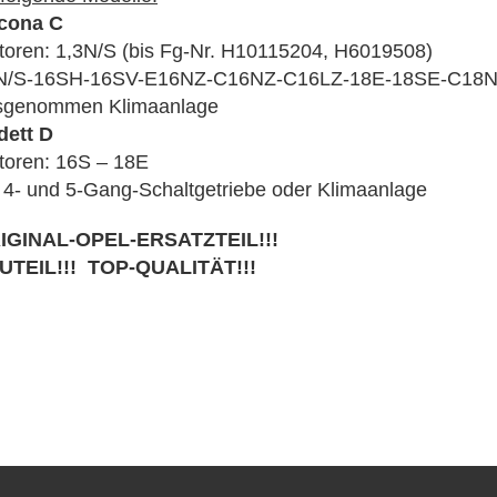
cona C
oren: 1,3N/S (bis Fg-Nr. H10115204, H6019508)
N/S-16SH-16SV-E16NZ-C16NZ-C16LZ-18E-18SE-C18
sgenommen Klimaanlage
dett D
toren: 16S – 18E
 4- und 5-Gang-Schaltgetriebe oder Klimaanlage
IGINAL-OPEL-ERSATZTEIL!!!
UTEIL!!! TOP-QUALITÄT!!!