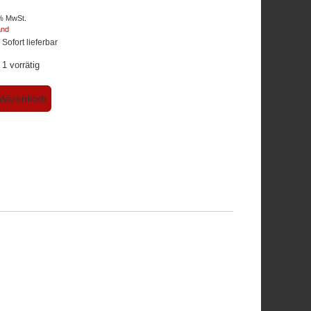
9% MwSt.
and
: Sofort lieferbar
1 vorrätig
 Warenkorb
ühler
l