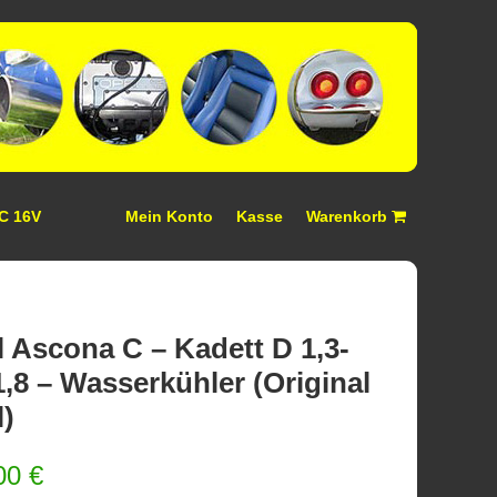
 C 16V
Mein Konto
Kasse
Warenkorb
 Ascona C – Kadett D 1,3-
1,8 – Wasserkühler (Original
l)
00
€