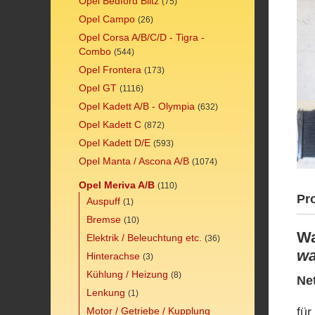
Opel Bedford Blitz
(75)
Opel Campo
(26)
Opel Corsa A/B/C/D - Tigra -
Combo
(544)
Opel Frontera
(173)
Opel GT
(1116)
Opel Kadett A/B - Olympia
(632)
Opel Kadett C
(872)
Opel Kadett D/E
(593)
Opel Manta / Ascona A/B
(1074)
Opel Meriva A/B
(110)
Pr
Auspuff
(1)
Bremse
(10)
Wa
Elektrik / Beleuchtung etc.
(36)
wa
Hinterachse
(3)
Kühlung / Heizung
(8)
Ne
Lenkung
(1)
für
Motor / Getriebe / Kupplung