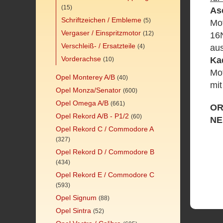
(15)
As
Schriftzeichen / Embleme
(5)
Mot
Vergaser / Einspritzmotor
(12)
16
Verschleiß- / Ersatzteile
au
(4)
Vorderachse
Ka
(10)
Mo
Opel Monterey A/B
(40)
mit
Opel Monza/Senator
(600)
Opel Omega A/B
(661)
OR
Opel Rekord A/B - P1/2
(60)
NE
Opel Rekord C / Commodore A
(327)
Opel Rekord D / Commodore B
(434)
Opel Rekord E / Commodore C
(593)
Opel Signum
(88)
Opel Sintra
(52)