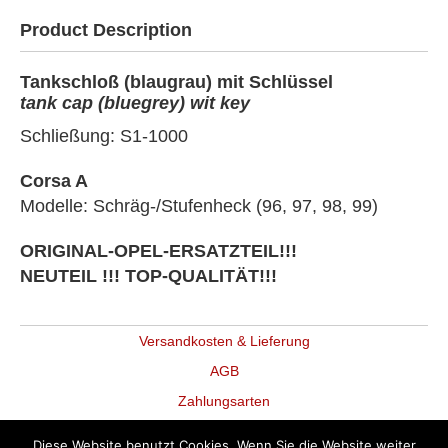
A
-
Product Description
Tankschloß
(Original-
Tankschloß (blaugrau) mit Schlüssel
Opel)
tank cap (bluegrey) wit key
Menge
Schließung: S1-1000
Corsa A
Modelle: Schräg-/Stufenheck (96, 97, 98, 99)
ORIGINAL-OPEL-ERSATZTEIL!!!
NEUTEIL !!! TOP-QUALITÄT!!!
Versandkosten & Lieferung
AGB
Zahlungsarten
Datenschutz
Diese Website benutzt Cookies. Wenn Sie die Website weiter