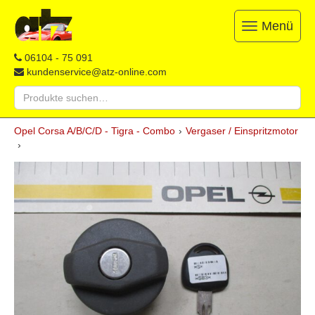
Menü
Toggle
navigation
ATZ
Restauration,
06104 - 75 091
Opel-
Reparatur
kundenservice@atz-online.com
Ersatzteile
&
Suche
Ersatzteile
nach:
&
Skip
Onlineshop
Opel Corsa A/B/C/D - Tigra - Combo
›
Vergaser / Einspritzmotor
to
›
content