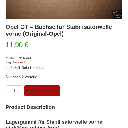
Opel GT – Buchse für Stabilisatorwelle
vorne (Original-Opel)
11,90
€
Enthält 19% MwSt.
zzgl.
Versand
Lieferzeit: Sofort lieferbar
Nur noch 2 vorrätig
Opel
In den Warenkorb
GT
-
Buchse
Product Description
für
Stabilisatorwelle
Lagergummi für Stabilisatorwelle vorne
vorne