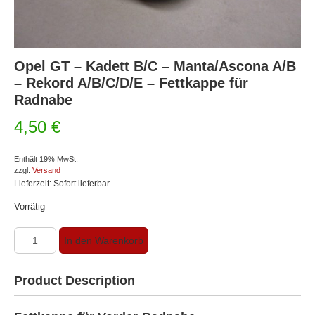
Opel GT – Kadett B/C – Manta/Ascona A/B
– Rekord A/B/C/D/E – Fettkappe für
Radnabe
4,50
€
Enthält 19% MwSt.
zzgl.
Versand
Lieferzeit: Sofort lieferbar
Vorrätig
Opel
In den Warenkorb
GT
-
Kadett
Product Description
B/C
-