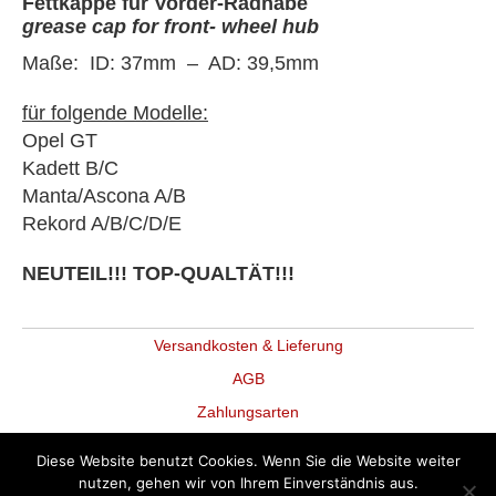
Fettkappe für Vorder-Radnabe
Manta/Ascona
grease cap for front- wheel hub
A/B
-
Maße: ID: 37mm – AD: 39,5mm
Rekord
A/B/C/D/E
für folgende Modelle:
-
Fettkappe
Opel GT
für
Kadett B/C
Radnabe
Manta/Ascona A/B
Menge
Rekord A/B/C/D/E
NEUTEIL!!! TOP-QUALTÄT!!!
Versandkosten & Lieferung
AGB
Zahlungsarten
Datenschutz
Diese Website benutzt Cookies. Wenn Sie die Website weiter
Widerruf
nutzen, gehen wir von Ihrem Einverständnis aus.