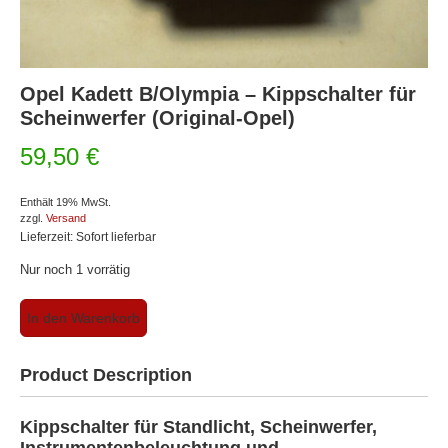
Opel Kadett B/Olympia – Kippschalter für
Scheinwerfer (Original-Opel)
59,50
€
Enthält 19% MwSt.
zzgl.
Versand
Lieferzeit: Sofort lieferbar
Nur noch 1 vorrätig
Opel
In den Warenkorb
Kadett
B/Olympia
-
Product Description
Kippschalter
für
Kippschalter für Standlicht, Scheinwerfer,
Scheinwerfer