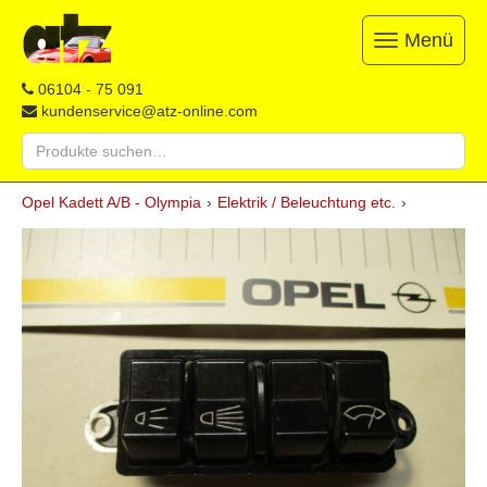
Menü
Toggle
navigation
ATZ
Restauration,
06104 - 75 091
Opel-
Reparatur
kundenservice@atz-online.com
Ersatzteile
&
Suche
Ersatzteile
nach:
&
Skip
Onlineshop
Opel Kadett A/B - Olympia
›
Elektrik / Beleuchtung etc.
›
to
content