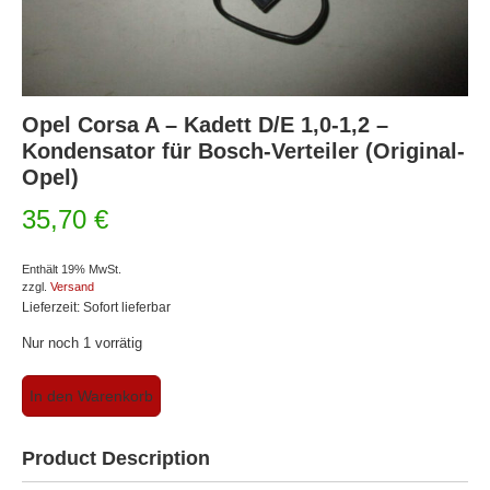
Opel Corsa A – Kadett D/E 1,0-1,2 –
Kondensator für Bosch-Verteiler (Original-
Opel)
35,70
€
Enthält 19% MwSt.
zzgl.
Versand
Lieferzeit: Sofort lieferbar
Nur noch 1 vorrätig
Opel
In den Warenkorb
Corsa
A
-
Product Description
Kadett