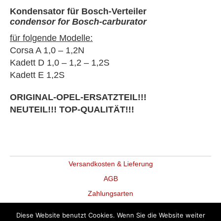
D/E
Kondensator für Bosch-Verteiler
1,0-
condensor for Bosch-carburator
1,2
-
für folgende Modelle:
Kondensator
Corsa A 1,0 – 1,2N
für
Bosch-
Kadett D 1,0 – 1,2 – 1,2S
Verteiler
Kadett E 1,2S
(Original-
Opel)
ORIGINAL-OPEL-ERSATZTEIL!!!
Menge
NEUTEIL!!! TOP-QUALITÄT!!!
Versandkosten & Lieferung
AGB
Zahlungsarten
Datenschutz
Diese Website benutzt Cookies. Wenn Sie die Website weiter