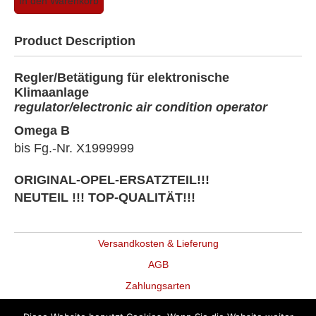
In den Warenkorb
Omega
B
-
Product Description
Mittelkonsole
-
Regler/Betätigung für elektronische
Regler/Betätigung
Klimaanlage
für
regulator/electronic air condition operator
elektr.
Klimaanlage
Omega B
(Original-
bis Fg.-Nr. X1999999
Opel)
Menge
ORIGINAL-OPEL-ERSATZTEIL!!!
NEUTEIL !!! TOP-QUALITÄT!!!
Versandkosten & Lieferung
AGB
Zahlungsarten
Datenschutz